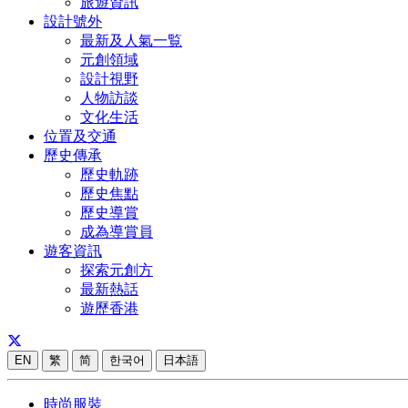
旅遊資訊
設計號外
最新及人氣一覧
元創領域
設計視野
人物訪談
文化生活
位置及交通
歷史傳承
歷史軌跡
歷史焦點
歷史導賞
成為導賞員
遊客資訊
探索元創方
最新熱話
遊歷香港
EN
繁
简
한국어
日本語
時尚服裝