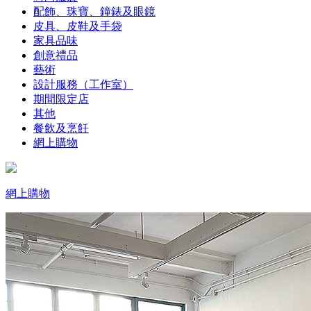
配飾、珠寶、鐘錶及眼鏡
皮具、皮鞋及手袋
家具品味
創意禮品
藝術
設計服務（工作室）
期間限定店
其他
餐飲及烹飪
網上購物
網上購物