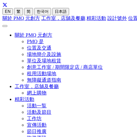
EN
繁
简
한국어
日本語
關於 PMQ 元創方
工作室，店舖及餐廳
精彩活動
設計號外
位
關於 PMQ 元創方
PMQ 是
位置及交通
場地簡介及設施
單位及場地租賃
創意工作室 / 期間限定店 / 商店單位
租用活動場地
無障礙通道指南
工作室，店舖及餐廳
網上購物
精彩活動
活動一覧
活動及節目
工作坊
宣傳活動
節日推廣