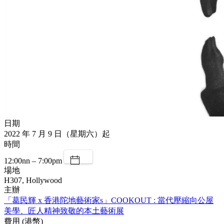
日期
2022 年 7 月 9 日（星期六）起
時間
12:00nn – 7:00pm
場地
H307, Hollywood
主辦
「葛⺠輝 x 香港陀地藝術家s」COOKOUT : 當代壓縮向公屋
美學、匠人精神致敬的本土藝術展
費用 (港幣)