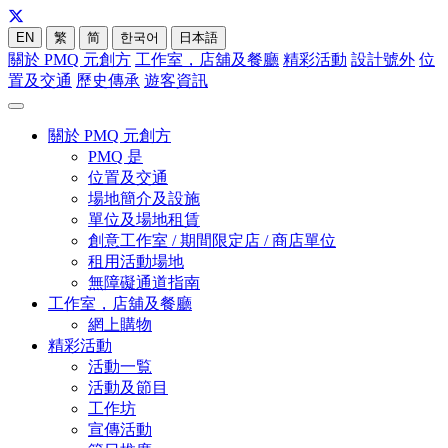
EN
繁
简
한국어
日本語
關於 PMQ 元創方
工作室，店舖及餐廳
精彩活動
設計號外
位
置及交通
歷史傳承
遊客資訊
關於 PMQ 元創方
PMQ 是
位置及交通
場地簡介及設施
單位及場地租賃
創意工作室 / 期間限定店 / 商店單位
租用活動場地
無障礙通道指南
工作室，店舖及餐廳
網上購物
精彩活動
活動一覧
活動及節目
工作坊
宣傳活動