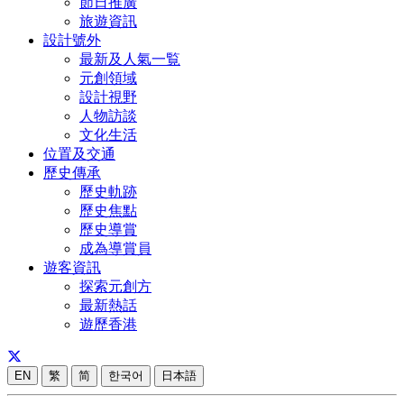
節日推廣
旅遊資訊
設計號外
最新及人氣一覧
元創領域
設計視野
人物訪談
文化生活
位置及交通
歷史傳承
歷史軌跡
歷史焦點
歷史導賞
成為導賞員
遊客資訊
探索元創方
最新熱話
遊歷香港
EN
繁
简
한국어
日本語