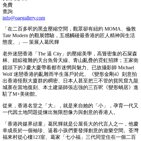
免費
查詢
info@oaegallery.com
「在二百多呎的黑盒壓縮空間，觀眾卻有紐約 MOMA、倫敦
Tate Modern 的觀展體驗，五感觸碰最香港的匠人精神與生活
態度。」— 策展人葛⺠輝
老外迷戀香港「The 逼 City」的壓縮美學，高聳密集的石屎森
林、錯綜複雜的天台魚骨天線、⻘山亂疊的霓虹招牌；王家衛
鏡頭下的᯿慶大廈帶着都市迷惘與魅力、已故攝影師 Michael
Wolf 迷戀香港的亂雜而半生落戶於此、《變形金剛4》刻意拍
出香港怪獸大廈群的稠密、日本人甚至把三不管的貧⺠窟九龍
城寨在當地復刻、本土建築師張志強的三百呎《變形蝸居》進
駐了M+美術館。
從來，香港名堂之「大」，就是來自她的「小」，孕育一代又
一代因土地問題提煉出無限想像力與創意的香港人。
「香港跨媒界頑童」葛⺠輝就是公屋長大的代言人之一，他慶
幸成長於一個袖珍、逼着小孩們要發揮創意的遊樂空間。荃灣
福來村從心樓123室、葛家「七小福」三代同堂住在一個二百