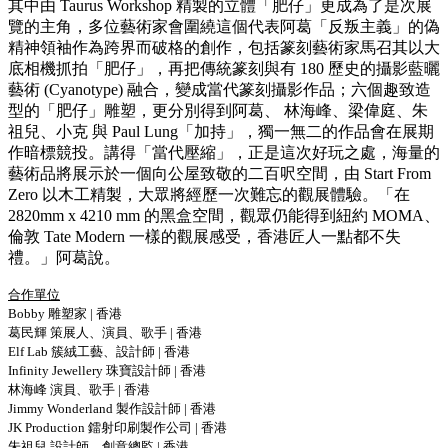
其中由 Taurus Workshop 精製的立體「肥仔」更成為了是次展
覽的主角，多位藝術家會圍繞這個代表阿葛「反叛主義」的偽
精神領袖作為跨界而破格的創作，包括篆刻藝術家馬召其以大
底相機抓拍「肥仔」，再把傳統篆刻與有 180 歷史的攝影藍曬
藝術 (Cyanotype) 融合，變成當代篆刻攝影作品；六個趣致造
型的「肥仔」雕塑，更分別得到阿葛、 林海峰、梁偉庭、朱
祖兒、小克 與 Paul Lung「加持」，獨一無二的作品會在展期
作暗標競投。講得「當代壓縮」，正是這次好玩之處，海量的
藝術品將展示於一個向公屋致敬的二百呎空間，由 Start From
Zero 以木工精製，大眾將經歷一次難忘的觀展體驗。「在
2820mm x 4210 mm 的黑盒空間，觀眾仍能得到紐約 MOMA、
倫敦 Tate Modern 一樣的觀展感受，香港匠人一點都不失
禮。」阿葛說。
合作單位
Bobby 雕塑家 | 香港
葛⺠輝 策展人、演員、歌手 | 香港
Elf Lab 簇絨工藝、設計師 | 香港
Infinity Jewellery 珠寶設計師 | 香港
林海峰 演員、歌手 | 香港
Jimmy Wonderland 製作設計師 | 香港
JK Production 鐳射印刷製作公司 | 香港
朱祖兒 設計師、創意總監 | 香港