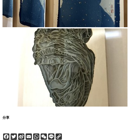
分享
Facebook
Twitter
Sina
Email
WhatsApp
WeChat
Line
Copy