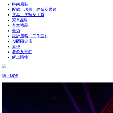
時尚服裝
配飾、珠寶、鐘錶及眼鏡
皮具、皮鞋及手袋
家具品味
創意禮品
藝術
設計服務（工作室）
期間限定店
其他
餐飲及烹飪
網上購物
網上購物