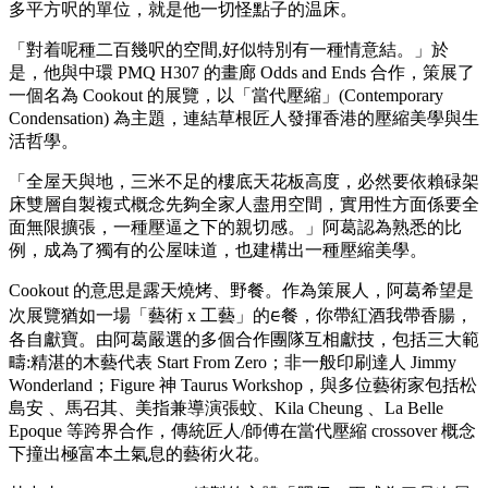
多平方呎的單位，就是他一切怪點子的温床。
「對着呢種二百幾呎的空間,好似特別有一種情意結。」於
是，他與中環 PMQ H307 的畫廊 Odds and Ends 合作，策展了
一個名為 Cookout 的展覽，以「當代壓縮」(Contemporary
Condensation) 為主題，連結草根匠人發揮香港的壓縮美學與生
活哲學。
「全屋天與地，三米不足的樓底天花板高度，必然要依賴碌架
床雙層自製複式概念先夠全家人盡用空間，實用性方面係要全
面無限擴張，一種壓逼之下的親切感。」阿葛認為熟悉的比
例，成為了獨有的公屋味道，也建構出一種壓縮美學。
Cookout 的意思是露天燒烤、野餐。作為策展人，阿葛希望是
次展覽猶如一場「藝術 x 工藝」的ᰀ餐，你帶紅酒我帶香腸，
各自獻寶。由阿葛嚴選的多個合作團隊互相獻技，包括三大範
疇:精湛的木藝代表 Start From Zero；非一般印刷達人 Jimmy
Wonderland；Figure 神 Taurus Workshop，與多位藝術家包括松
島安 、馬召其、美指兼導演張蚊、Kila Cheung 、La Belle
Epoque 等跨界合作，傳統匠人/師傅在當代壓縮 crossover 概念
下撞出極富本土氣息的藝術火花。