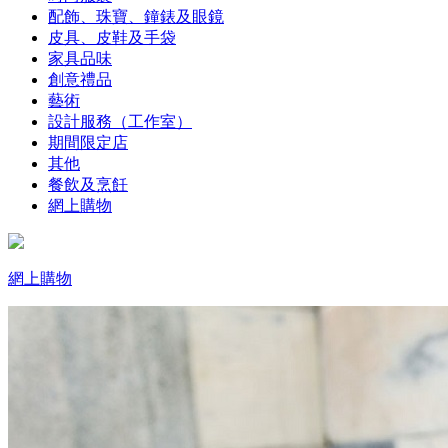
配飾、珠寶、鐘錶及眼鏡
皮具、皮鞋及手袋
家具品味
創意禮品
藝術
設計服務（工作室）
期間限定店
其他
餐飲及烹飪
網上購物
網上購物