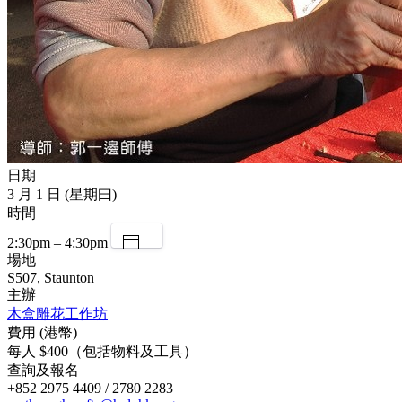
日期
3 月 1 日 (星期曰)
時間
2:30pm – 4:30pm
場地
S507, Staunton
主辦
木盒雕花工作坊
費用 (港幣)
每人 $400（包括物料及工具）
查詢及報名
+852 2975 4409 / 2780 2283