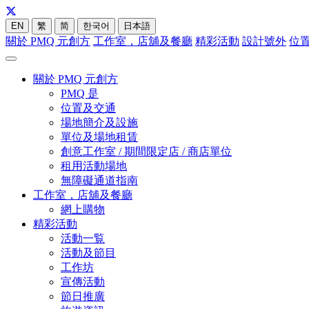
EN
繁
简
한국어
日本語
關於 PMQ 元創方
工作室，店舖及餐廳
精彩活動
設計號外
位
關於 PMQ 元創方
PMQ 是
位置及交通
場地簡介及設施
單位及場地租賃
創意工作室 / 期間限定店 / 商店單位
租用活動場地
無障礙通道指南
工作室，店舖及餐廳
網上購物
精彩活動
活動一覧
活動及節目
工作坊
宣傳活動
節日推廣