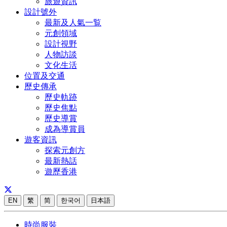
旅遊資訊
設計號外
最新及人氣一覧
元創領域
設計視野
人物訪談
文化生活
位置及交通
歷史傳承
歷史軌跡
歷史焦點
歷史導賞
成為導賞員
遊客資訊
探索元創方
最新熱話
遊歷香港
EN
繁
简
한국어
日本語
時尚服裝