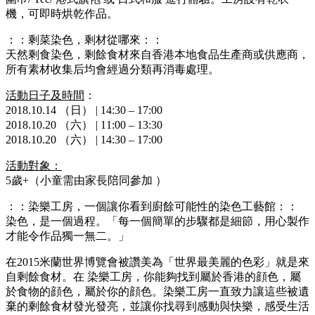
機，可即時烘乾作品。
：：剩菜染色，剩材從哪來：：
天然剩食染色，剩餘食材來自香港本地食品生產商或供應商，
所有素材收集后均會經過分類再消毒處理。
活動日子及時間
：
2018.10.14 （日） | 14:30 – 17:00
2018.10.20 （六） | 11:00 – 13:30
2018.10.20 （六） | 14:30 – 17:00
活動對象：
5歲+（小童需由家長陪同參加 ）
：：染樂工房，一個讓你看到廚餘可能性的染色工藝館：：
染色，是一個過程。「每一個簡單的步驟都是細節，用心製作
才能令作品獨一無二。」
在2015米蘭世界博覽會被讚美為「世界最美麗的色彩」就是來
自剩餘食材。在 染樂工房，你能夠找到屬於香港的顔色，屬
於食物的顔色，屬於你的顔色。染樂工房一直致力讓這些被遺
棄的剩餘食材發光發亮，並讓你找尋到感動與快樂，感受生活