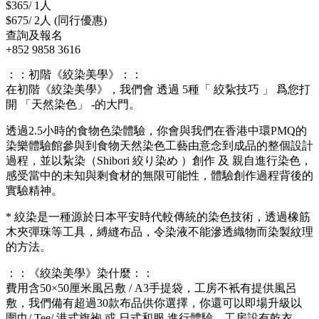
$365/ 1人
$675/ 2人 (同行優惠)
查詢及報名
+852 9858 3616
：：初階《絞染美學》：：
在初階《絞染美學》，我們會 透過 5種「 絞紥技巧 」 爲您打
開 「天然染色」 -的大門。
透過2.5小時的食物色染體驗，你會與我們在香港中環PMQ的
染樂體驗館參與到食物天然染色工藝由意念到成品的整個設計
過程，並以紥染（Shibori 絞り染め ）創作 及 親自進行染色，
感受當中的未知與剩食材的無限可能性，體驗創作過程背後的
實驗精神。
* 絞染是一種源於日本平安時代較傳統的染色技術，透過橡筋
木夾彈珠等工具，縛縫布品，令染液不能滲透織物而染製紋理
的方法。
：：《絞染美學》染什麼：：
費用含50×50厘米風呂敷 / A3手提袋，工房不衹有提供風呂
敷，我們備有超過30款布品供你選擇，你還可以即場升級以
圍巾/ Tee/ 港式旗袍 或 日式和服 進行體驗。工房設有乾衣