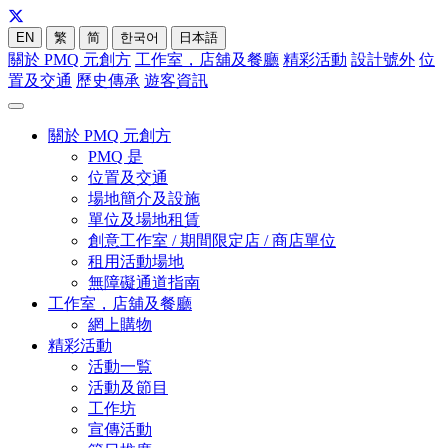
EN
繁
简
한국어
日本語
關於 PMQ 元創方
工作室，店舖及餐廳
精彩活動
設計號外
位
置及交通
歷史傳承
遊客資訊
關於 PMQ 元創方
PMQ 是
位置及交通
場地簡介及設施
單位及場地租賃
創意工作室 / 期間限定店 / 商店單位
租用活動場地
無障礙通道指南
工作室，店舖及餐廳
網上購物
精彩活動
活動一覧
活動及節目
工作坊
宣傳活動