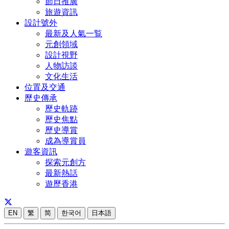
節日推廣
旅遊資訊
設計號外
最新及人氣一覧
元創領域
設計視野
人物訪談
文化生活
位置及交通
歷史傳承
歷史軌跡
歷史焦點
歷史導賞
成為導賞員
遊客資訊
探索元創方
最新熱話
遊歷香港
EN
繁
简
한국어
日本語