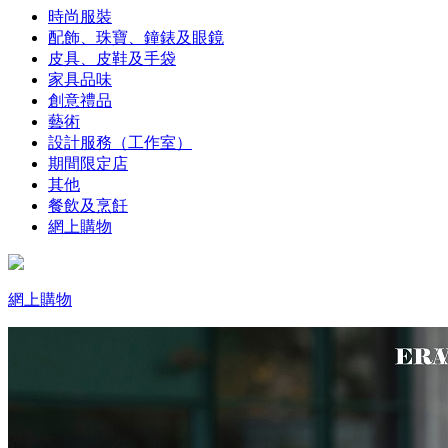
時尚服裝
配飾、珠寶、鐘錶及眼鏡
皮具、皮鞋及手袋
家具品味
創意禮品
藝術
設計服務（工作室）
期間限定店
其他
餐飲及烹飪
網上購物
網上購物