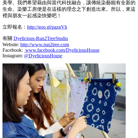
美學。我們希望藉由與當代科技融合，讓傳統染藝能有全新的
生命。染樂工房便是在這樣的理念之下創造出來。所以，來這
裡與朋友一起感染快樂吧！
立即報名：
http://goo.gl/pazgVh
有關
Dyelicious-Run2TreeStudio
Website:
http://www.run2tree.com
Facebook:
www.facebook.com/DyeliciousHouse
Instagram:
@DyeliciousHouse