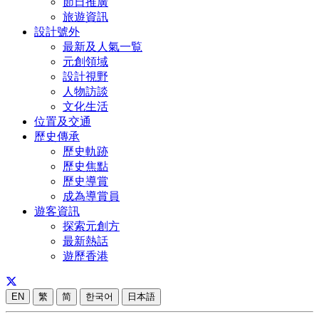
節日推廣
旅遊資訊
設計號外
最新及人氣一覧
元創領域
設計視野
人物訪談
文化生活
位置及交通
歷史傳承
歷史軌跡
歷史焦點
歷史導賞
成為導賞員
遊客資訊
探索元創方
最新熱話
遊歷香港
EN
繁
简
한국어
日本語