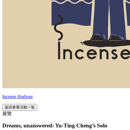
Incense Harbour
返回查看活動一覧
展覽
Dreams, unanswered: Yu-Ting Cheng’s Solo