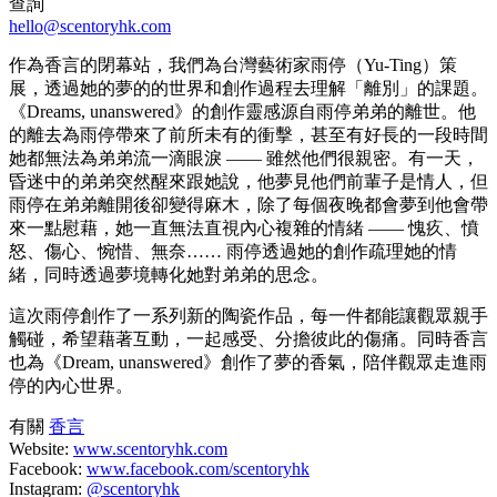
查詢
hello@scentoryhk.com
作為香言的閉幕站，我們為台灣藝術家雨停（Yu-Ting）策
展，透過她的夢的的世界和創作過程去理解「離別」的課題。
《Dreams, unanswered》的創作靈感源自雨停弟弟的離世。他
的離去為雨停帶來了前所未有的衝擊，甚至有好長的一段時間
她都無法為弟弟流一滴眼淚 —— 雖然他們很親密。有一天，
昏迷中的弟弟突然醒來跟她說，他夢見他們前輩子是情人，但
雨停在弟弟離開後卻變得麻木，除了每個夜晚都會夢到他會帶
來一點慰藉，她一直無法直視內心複雜的情緒 —— 愧疚、憤
怒、傷心、惋惜、無奈…… 雨停透過她的創作疏理她的情
緒，同時透過夢境轉化她對弟弟的思念。
這次雨停創作了一系列新的陶瓷作品，每一件都能讓觀眾親手
觸碰，希望藉著互動，一起感受、分擔彼此的傷痛。同時香言
也為《Dream, unanswered》創作了夢的香氣，陪伴觀眾走進雨
停的內心世界。
有關
香言
Website:
www.scentoryhk.com
Facebook:
www.facebook.com/scentoryhk
Instagram:
@scentoryhk