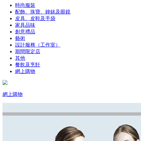
時尚服裝
配飾、珠寶、鐘錶及眼鏡
皮具、皮鞋及手袋
家具品味
創意禮品
藝術
設計服務（工作室）
期間限定店
其他
餐飲及烹飪
網上購物
網上購物