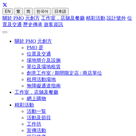
EN
繁
简
한국어
日本語
關於 PMQ 元創方
工作室，店舖及餐廳
精彩活動
設計號外
位
置及交通
歷史傳承
遊客資訊
關於 PMQ 元創方
PMQ 是
位置及交通
場地簡介及設施
單位及場地租賃
創意工作室 / 期間限定店 / 商店單位
租用活動場地
無障礙通道指南
工作室，店舖及餐廳
網上購物
精彩活動
活動一覧
活動及節目
工作坊
宣傳活動