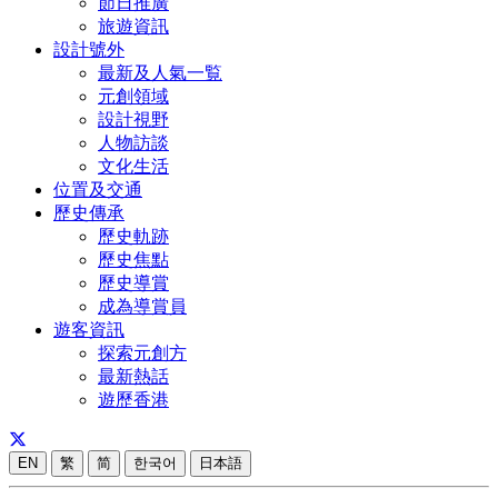
節日推廣
旅遊資訊
設計號外
最新及人氣一覧
元創領域
設計視野
人物訪談
文化生活
位置及交通
歷史傳承
歷史軌跡
歷史焦點
歷史導賞
成為導賞員
遊客資訊
探索元創方
最新熱話
遊歷香港
EN
繁
简
한국어
日本語