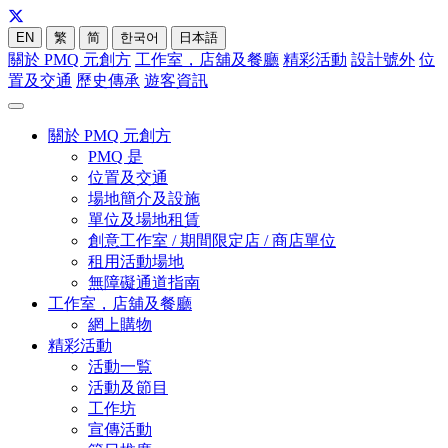
EN
繁
简
한국어
日本語
關於 PMQ 元創方
工作室，店舖及餐廳
精彩活動
設計號外
位
置及交通
歷史傳承
遊客資訊
關於 PMQ 元創方
PMQ 是
位置及交通
場地簡介及設施
單位及場地租賃
創意工作室 / 期間限定店 / 商店單位
租用活動場地
無障礙通道指南
工作室，店舖及餐廳
網上購物
精彩活動
活動一覧
活動及節目
工作坊
宣傳活動