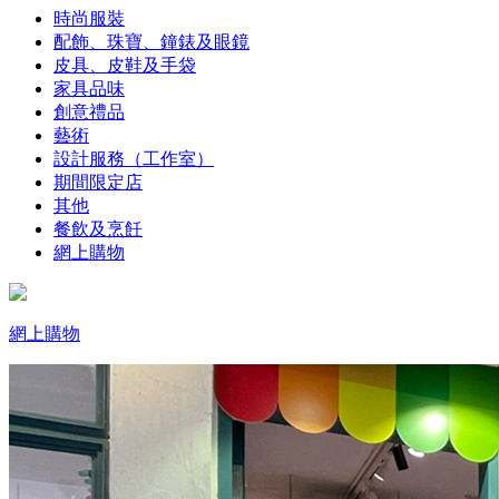
時尚服裝
配飾、珠寶、鐘錶及眼鏡
皮具、皮鞋及手袋
家具品味
創意禮品
藝術
設計服務（工作室）
期間限定店
其他
餐飲及烹飪
網上購物
網上購物