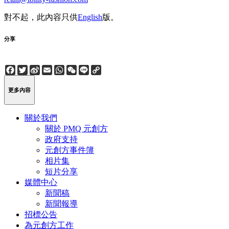
對不起，此內容只供
English
版。
分享
Facebook
Twitter
Sina
Email
WhatsApp
WeChat
Line
Copy
Weibo
Link
更多內容
關於我們
關於 PMQ 元創方
政府支持
元創方事件簿
相片集
短片分享
媒體中心
新聞稿
新聞報導
招標公告
為元創方工作