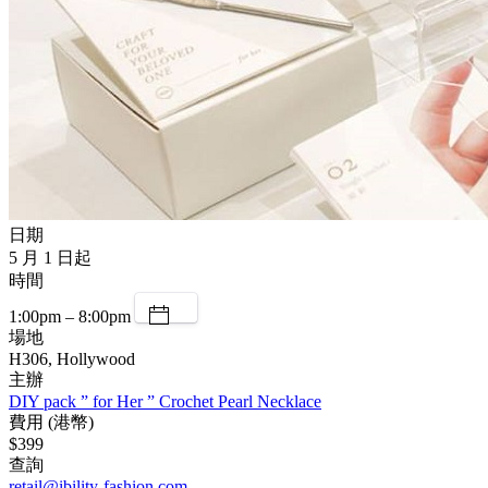
日期
5 月 1 日起
時間
1:00pm – 8:00pm
場地
H306, Hollywood
主辦
DIY pack ” for Her ” Crochet Pearl Necklace
費用 (港幣)
$399
查詢
retail@ibility-fashion.com