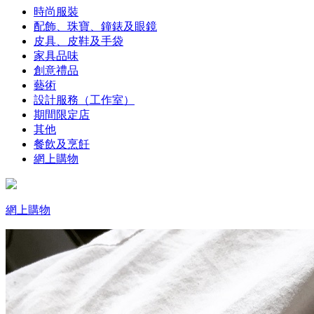
時尚服裝
配飾、珠寶、鐘錶及眼鏡
皮具、皮鞋及手袋
家具品味
創意禮品
藝術
設計服務（工作室）
期間限定店
其他
餐飲及烹飪
網上購物
網上購物