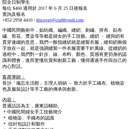
院全日制學生
每位 $460 適用於 2017 年 6 月 25 日後報名
查詢及報名
+852 2958 4410 /
discover@craftbysoil.com
中國民間藝術中，如紡織、編織、縫紉、刺繡、拼布、貼布
繡、剪花、漿染等等都是婦女的手工技藝。縫紉 ﹣ 縫與紉有
貫穿連綴的意思，我們一般指縫紉就是縫製衣服，縫和紉兩個
字放在一起，就是強調縫製一件衣服需要千針萬線。從縫紉的
過程中，我們對一針步、線、布料、顏色、質感有更切身的認
識和體會，進而更懂欣賞和創新工藝，懂得通過手作與自己的
內心對話。
客席導師：
長沙「備忘生活館」主理人胡娟 － 致力於手工織布、植物染
色及服裝設計等手工藝的傳承與創新。
內容：
普通話語為主，廣東話輔助。
＊中國民間婦女手工技藝簡介
＊ 植物染、手織布的認識
＊ 信封包設計和製作