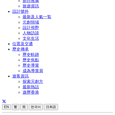
節日推廣
旅遊資訊
設計號外
最新及人氣一覧
元創領域
設計視野
人物訪談
文化生活
位置及交通
歷史傳承
歷史軌跡
歷史焦點
歷史導賞
成為導賞員
遊客資訊
探索元創方
最新熱話
遊歷香港
EN
繁
简
한국어
日本語