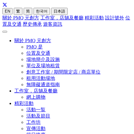
EN
繁
简
한국어
日本語
關於 PMQ 元創方
工作室，店舖及餐廳
精彩活動
設計號外
位
置及交通
歷史傳承
遊客資訊
關於 PMQ 元創方
PMQ 是
位置及交通
場地簡介及設施
單位及場地租賃
創意工作室 / 期間限定店 / 商店單位
租用活動場地
無障礙通道指南
工作室，店舖及餐廳
網上購物
精彩活動
活動一覧
活動及節目
工作坊
宣傳活動