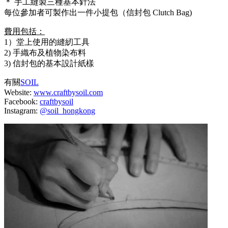
＊ 手工縫製三種基本針法
每位參加者可製作出一件小提包（信封包 Clutch Bag)
費用包括：
1）堂上使用的縫紉工具
2) 手織布及植物染布料
3) 信封包的基本設計紙樣
有關
SOIL
Website:
www.craftbysoil.com
Facebook:
craftbysoil
Instagram:
@soil_hongkong