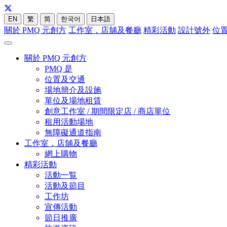
EN
繁
简
한국어
日本語
關於 PMQ 元創方
工作室，店舖及餐廳
精彩活動
設計號外
位
關於 PMQ 元創方
PMQ 是
位置及交通
場地簡介及設施
單位及場地租賃
創意工作室 / 期間限定店 / 商店單位
租用活動場地
無障礙通道指南
工作室，店舖及餐廳
網上購物
精彩活動
活動一覧
活動及節目
工作坊
宣傳活動
節日推廣