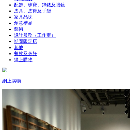
配飾、珠寶、鐘錶及眼鏡
皮具、皮鞋及手袋
家具品味
創意禮品
藝術
設計服務（工作室）
期間限定店
其他
餐飲及烹飪
網上購物
網上購物