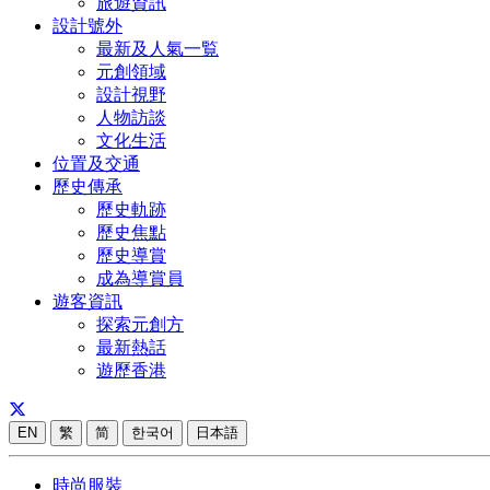
旅遊資訊
設計號外
最新及人氣一覧
元創領域
設計視野
人物訪談
文化生活
位置及交通
歷史傳承
歷史軌跡
歷史焦點
歷史導賞
成為導賞員
遊客資訊
探索元創方
最新熱話
遊歷香港
EN
繁
简
한국어
日本語
時尚服裝