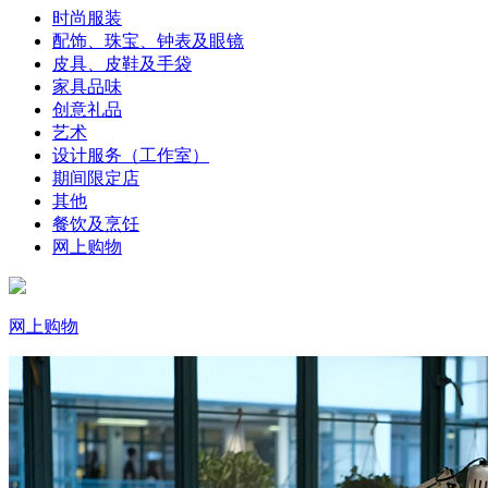
时尚服装
配饰、珠宝、钟表及眼镜
皮具、皮鞋及手袋
家具品味
创意礼品
艺术
设计服务（工作室）
期间限定店
其他
餐饮及烹饪
网上购物
网上购物