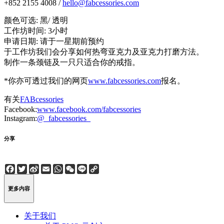
+852 2155 4008 /
hello@fabcessories.com
颜色可选: 黑/ 透明
工作坊时间: 3小时
申请日期: 请于一星期前预约
于工作坊我们会分享如何热弯亚克力及亚克力打磨方法。
制作一条颈链及一只只适合你的戒指。
*你亦可透过我们的网页
www.fabcessories.com
报名。
有关
FABcessories
Facebook:
www.facebook.com/fabcessories
Instagram:
@_fabcessories_
分享
Facebook
Twitter
Sina
Email
WhatsApp
WeChat
Line
Copy
Weibo
Link
更多内容
关于我们