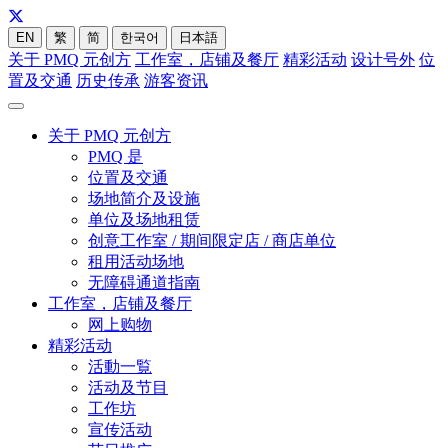
EN
繁
简
한국어
日本語
关于 PMQ 元创方
工作室，店铺及餐厅
精彩活动
设计号外
位
置及交通
历史传承
游客资讯
关于 PMQ 元创方
PMQ 是
位置及交通
场地简介及设施
单位及场地租赁
创意工作室 / 期间限定店 / 商店单位
租用活动场地
无障碍通道指南
工作室，店铺及餐厅
网上购物
精彩活动
活動一覧
活动及节目
工作坊
宣传活动