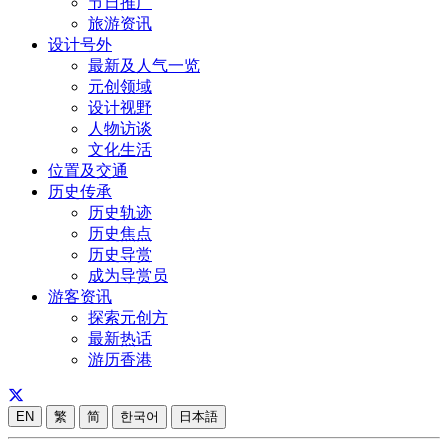
节日推广
旅游资讯
设计号外
最新及人气一览
元创领域
设计视野
人物访谈
文化生活
位置及交通
历史传承
历史轨迹
历史焦点
历史导赏
成为导赏员
游客资讯
探索元创方
最新热话
游历香港
EN
繁
简
한국어
日本語