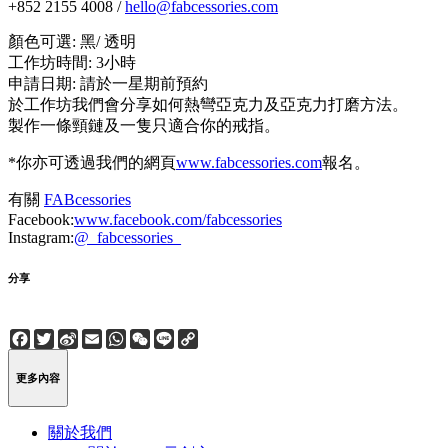
+852 2155 4008 /
hello@fabcessories.com
顏色可選: 黑/ 透明
工作坊時間: 3小時
申請日期: 請於一星期前預約
於工作坊我們會分享如何熱彎亞克力及亞克力打磨方法。
製作一條頸鏈及一隻只適合你的戒指。
*你亦可透過我們的網頁
www.fabcessories.com
報名。
有關
FABcessories
Facebook:
www.facebook.com/fabcessories
Instagram:
@_fabcessories_
分享
Facebook
Twitter
Sina
Email
WhatsApp
WeChat
Line
Copy
Weibo
Link
更多內容
關於我們