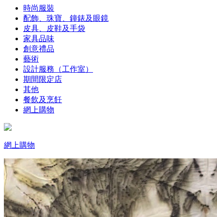
時尚服裝
配飾、珠寶、鐘錶及眼鏡
皮具、皮鞋及手袋
家具品味
創意禮品
藝術
設計服務（工作室）
期間限定店
其他
餐飲及烹飪
網上購物
網上購物