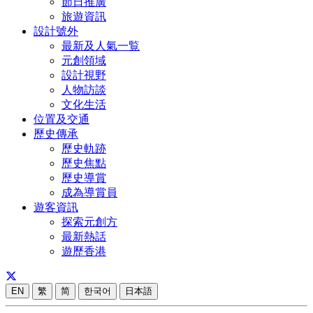
節日推廣
旅遊資訊
設計號外
最新及人氣一覧
元創領域
設計視野
人物訪談
文化生活
位置及交通
歷史傳承
歷史軌跡
歷史焦點
歷史導賞
成為導賞員
遊客資訊
探索元創方
最新熱話
遊歷香港
EN
繁
简
한국어
日本語