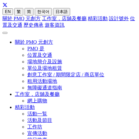
EN
繁
简
한국어
日本語
關於 PMQ 元創方
工作室，店舖及餐廳
精彩活動
設計號外
位
置及交通
歷史傳承
遊客資訊
關於 PMQ 元創方
PMQ 是
位置及交通
場地簡介及設施
單位及場地租賃
創意工作室 / 期間限定店 / 商店單位
租用活動場地
無障礙通道指南
工作室，店舖及餐廳
網上購物
精彩活動
活動一覧
活動及節目
工作坊
宣傳活動