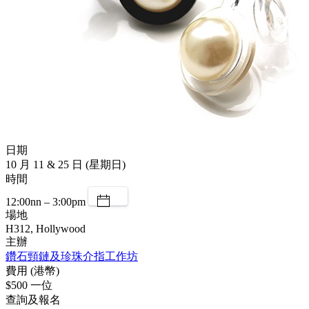
日期
10 月 11 & 25 日 (星期日)
時間
12:00nn – 3:00pm
場地
H312, Hollywood
主辦
鑽石頸鏈及珍珠介指工作坊
費用 (港幣)
$500 一位
查詢及報名