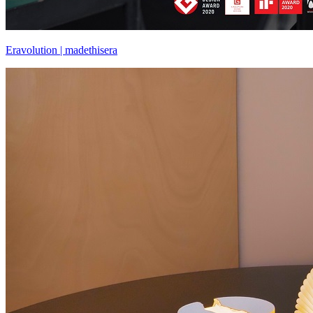
Eravolution | madethisera