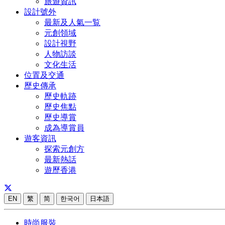
旅遊資訊
設計號外
最新及人氣一覧
元創領域
設計視野
人物訪談
文化生活
位置及交通
歷史傳承
歷史軌跡
歷史焦點
歷史導賞
成為導賞員
遊客資訊
探索元創方
最新熱話
遊歷香港
EN
繁
简
한국어
日本語
時尚服裝