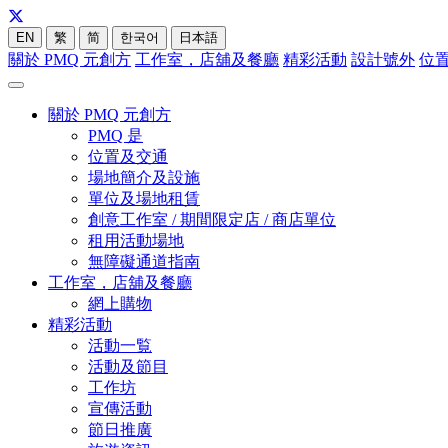
EN
繁
简
한국어
日本語
關於 PMQ 元創方
工作室，店舖及餐廳
精彩活動
設計號外
位
關於 PMQ 元創方
PMQ 是
位置及交通
場地簡介及設施
單位及場地租賃
創意工作室 / 期間限定店 / 商店單位
租用活動場地
無障礙通道指南
工作室，店舖及餐廳
網上購物
精彩活動
活動一覧
活動及節目
工作坊
宣傳活動
節日推廣