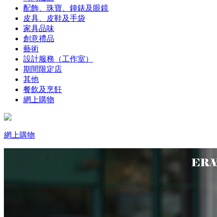
配飾、珠寶、鐘錶及眼鏡
皮具、皮鞋及手袋
家具品味
創意禮品
藝術
設計服務（工作室）
期間限定店
其他
餐飲及烹飪
網上購物
網上購物