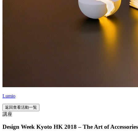
Lumio
返回查看活動一覧
講座
Design Week Kyoto HK 2018 – The Art of Accessories