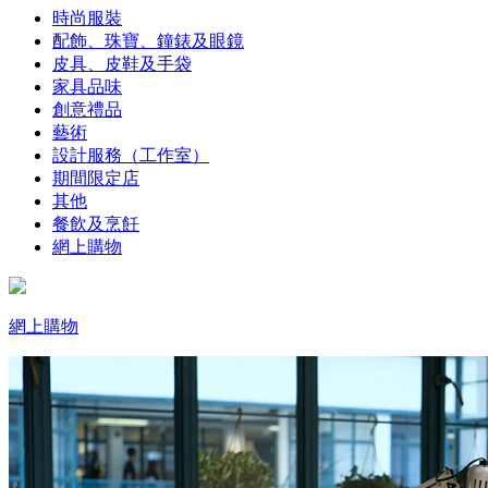
時尚服裝
配飾、珠寶、鐘錶及眼鏡
皮具、皮鞋及手袋
家具品味
創意禮品
藝術
設計服務（工作室）
期間限定店
其他
餐飲及烹飪
網上購物
網上購物