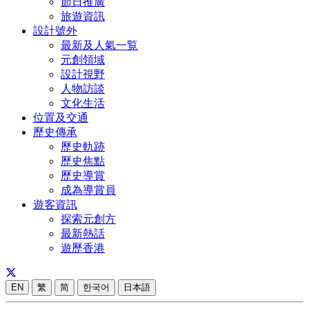
節日推廣
旅遊資訊
設計號外
最新及人氣一覧
元創領域
設計視野
人物訪談
文化生活
位置及交通
歷史傳承
歷史軌跡
歷史焦點
歷史導賞
成為導賞員
遊客資訊
探索元創方
最新熱話
遊歷香港
EN
繁
简
한국어
日本語