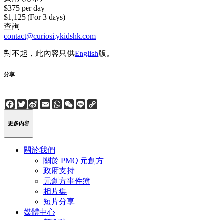
$375 per day
$1,125 (For 3 days)
查詢
contact@curiositykidshk.com
對不起，此內容只供
English
版。
分享
Facebook
Twitter
Sina
Email
WhatsApp
WeChat
Line
Copy
Weibo
Link
更多內容
關於我們
關於 PMQ 元創方
政府支持
元創方事件簿
相片集
短片分享
媒體中心