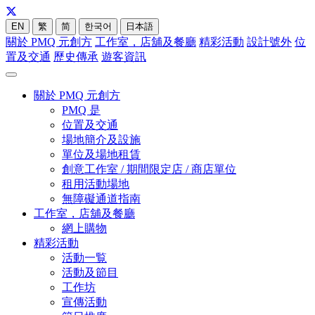
EN
繁
简
한국어
日本語
關於 PMQ 元創方
工作室，店舖及餐廳
精彩活動
設計號外
位
置及交通
歷史傳承
遊客資訊
關於 PMQ 元創方
PMQ 是
位置及交通
場地簡介及設施
單位及場地租賃
創意工作室 / 期間限定店 / 商店單位
租用活動場地
無障礙通道指南
工作室，店舖及餐廳
網上購物
精彩活動
活動一覧
活動及節目
工作坊
宣傳活動