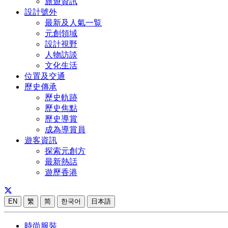
旅遊資訊
設計號外
最新及人氣一覧
元創領域
設計視野
人物訪談
文化生活
位置及交通
歷史傳承
歷史軌跡
歷史焦點
歷史導賞
成為導賞員
遊客資訊
探索元創方
最新熱話
遊歷香港
EN
繁
简
한국어
日本語
時尚服裝