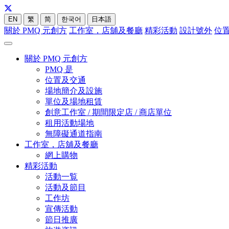
EN
繁
简
한국어
日本語
關於 PMQ 元創方
工作室，店舖及餐廳
精彩活動
設計號外
位
關於 PMQ 元創方
PMQ 是
位置及交通
場地簡介及設施
單位及場地租賃
創意工作室 / 期間限定店 / 商店單位
租用活動場地
無障礙通道指南
工作室，店舖及餐廳
網上購物
精彩活動
活動一覧
活動及節目
工作坊
宣傳活動
節日推廣