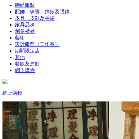
時尚服裝
配飾、珠寶、鐘錶及眼鏡
皮具、皮鞋及手袋
家具品味
創意禮品
藝術
設計服務（工作室）
期間限定店
其他
餐飲及烹飪
網上購物
網上購物