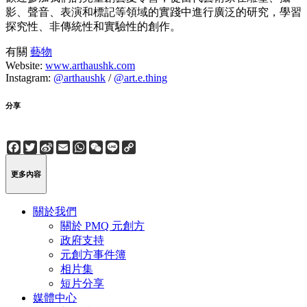
影、聲音、表演和標記等領域的實踐中進行廣泛的研究，學習
探究性、非傳統性和實驗性的創作。
有關
藝物
Website:
www.arthaushk.com
Instagram:
@arthaushk
/
@art.e.thing
分享
Facebook
Twitter
Sina
Email
WhatsApp
WeChat
Line
Copy
Weibo
Link
更多內容
關於我們
關於 PMQ 元創方
政府支持
元創方事件簿
相片集
短片分享
媒體中心