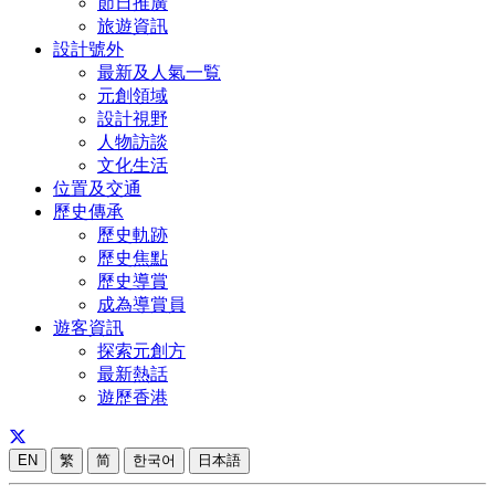
節日推廣
旅遊資訊
設計號外
最新及人氣一覧
元創領域
設計視野
人物訪談
文化生活
位置及交通
歷史傳承
歷史軌跡
歷史焦點
歷史導賞
成為導賞員
遊客資訊
探索元創方
最新熱話
遊歷香港
EN
繁
简
한국어
日本語