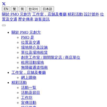
EN
繁
简
한국어
日本語
關於 PMQ 元創方
工作室，店舖及餐廳
精彩活動
設計號外
位
置及交通
歷史傳承
遊客資訊
關於 PMQ 元創方
PMQ 是
位置及交通
場地簡介及設施
單位及場地租賃
創意工作室 / 期間限定店 / 商店單位
租用活動場地
無障礙通道指南
工作室，店舖及餐廳
網上購物
精彩活動
活動一覧
活動及節目
工作坊
宣傳活動