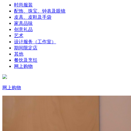
时尚服装
配饰、珠宝、钟表及眼镜
皮具、皮鞋及手袋
家具品味
创意礼品
艺术
设计服务（工作室）
期间限定店
其他
餐饮及烹饪
网上购物
网上购物