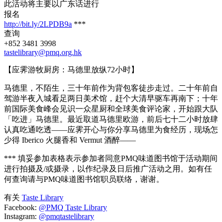
此活动将主要以广东话进行
报名
http://bit.ly/2LPDB9a
***
查询
+852 3481 3998
tastelibrary@pmq.org.hk
【应霁游牧厨房：马德里放纵72小时】
马德里，不陌生，三十年前作为背包客徒步走过。二十年前自
驾游半夜入城看足两日美术馆，赶个大清早驱车再南下；十年
前国际美食峰会见识一众星厨和全球美食评论家，开始跟大队
「吃进」马德里。最近取道马德里欧游，前后七十二小时放肆
认真吃通吃透——应霁开心与你分享马德里为食经历，现场怎
少得 Iberico 火腿香和 Vermut 酒醉——
*** 填妥参加表格表示参加者同意PMQ味道图书馆于活动期间
进行拍摄及/或摄录，以作纪录及日后推广活动之用。如有任
何查询请与PMQ味道图书馆职员联络，谢谢。
有关
Taste Library
Facebook:
@PMQ Taste Library
Instagram:
@pmqtastelibrary