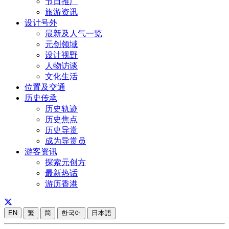
节日推广
旅游资讯
设计号外
最新及人气一览
元创领域
设计视野
人物访谈
文化生活
位置及交通
历史传承
历史轨迹
历史焦点
历史导赏
成为导赏员
游客资讯
探索元创方
最新热话
游历香港
EN
繁
简
한국어
日本語