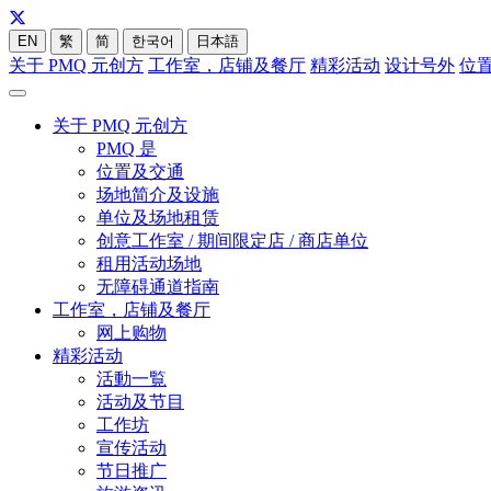
EN
繁
简
한국어
日本語
关于 PMQ 元创方
工作室，店铺及餐厅
精彩活动
设计号外
位
关于 PMQ 元创方
PMQ 是
位置及交通
场地简介及设施
单位及场地租赁
创意工作室 / 期间限定店 / 商店单位
租用活动场地
无障碍通道指南
工作室，店铺及餐厅
网上购物
精彩活动
活動一覧
活动及节目
工作坊
宣传活动
节日推广