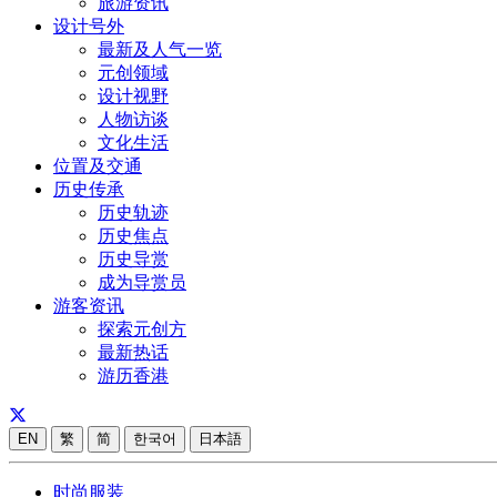
旅游资讯
设计号外
最新及人气一览
元创领域
设计视野
人物访谈
文化生活
位置及交通
历史传承
历史轨迹
历史焦点
历史导赏
成为导赏员
游客资讯
探索元创方
最新热话
游历香港
EN
繁
简
한국어
日本語
时尚服装