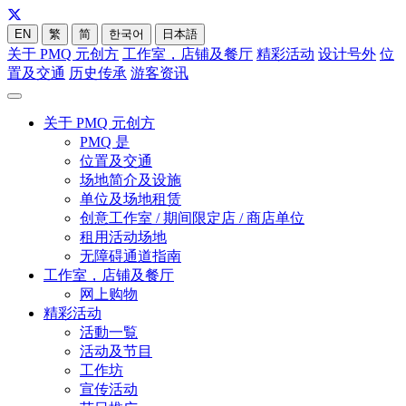
EN
繁
简
한국어
日本語
关于 PMQ 元创方
工作室，店铺及餐厅
精彩活动
设计号外
位
置及交通
历史传承
游客资讯
关于 PMQ 元创方
PMQ 是
位置及交通
场地简介及设施
单位及场地租赁
创意工作室 / 期间限定店 / 商店单位
租用活动场地
无障碍通道指南
工作室，店铺及餐厅
网上购物
精彩活动
活動一覧
活动及节目
工作坊
宣传活动