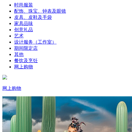
时尚服装
配饰、珠宝、钟表及眼镜
皮具、皮鞋及手袋
家具品味
创意礼品
艺术
设计服务（工作室）
期间限定店
其他
餐饮及烹饪
网上购物
网上购物