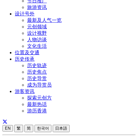
节日推广
旅游资讯
设计号外
最新及人气一览
元创领域
设计视野
人物访谈
文化生活
位置及交通
历史传承
历史轨迹
历史焦点
历史导赏
成为导赏员
游客资讯
探索元创方
最新热话
游历香港
EN
繁
简
한국어
日本語