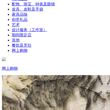
配饰、珠宝、钟表及眼镜
皮具、皮鞋及手袋
家具品味
创意礼品
艺术
设计服务（工作室）
期间限定店
其他
餐饮及烹饪
网上购物
网上购物