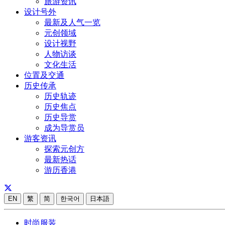
旅游资讯
设计号外
最新及人气一览
元创领域
设计视野
人物访谈
文化生活
位置及交通
历史传承
历史轨迹
历史焦点
历史导赏
成为导赏员
游客资讯
探索元创方
最新热话
游历香港
EN
繁
简
한국어
日本語
时尚服装