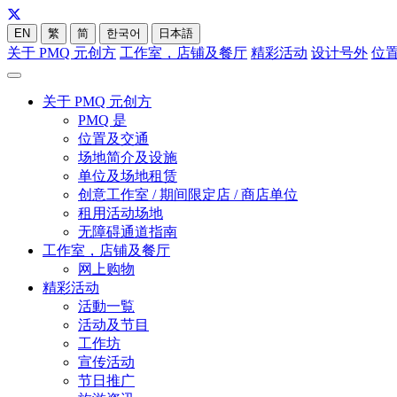
EN
繁
简
한국어
日本語
关于 PMQ 元创方
工作室，店铺及餐厅
精彩活动
设计号外
位
关于 PMQ 元创方
PMQ 是
位置及交通
场地简介及设施
单位及场地租赁
创意工作室 / 期间限定店 / 商店单位
租用活动场地
无障碍通道指南
工作室，店铺及餐厅
网上购物
精彩活动
活動一覧
活动及节目
工作坊
宣传活动
节日推广