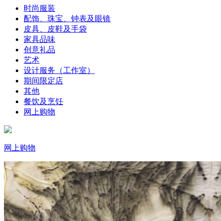
时尚服装
配饰、珠宝、钟表及眼镜
皮具、皮鞋及手袋
家具品味
创意礼品
艺术
设计服务（工作室）
期间限定店
其他
餐饮及烹饪
网上购物
网上购物