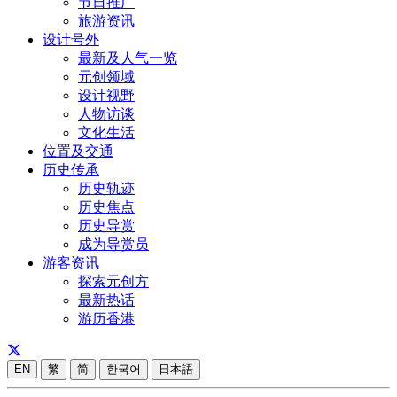
节日推广
旅游资讯
设计号外
最新及人气一览
元创领域
设计视野
人物访谈
文化生活
位置及交通
历史传承
历史轨迹
历史焦点
历史导赏
成为导赏员
游客资讯
探索元创方
最新热话
游历香港
EN
繁
简
한국어
日本語