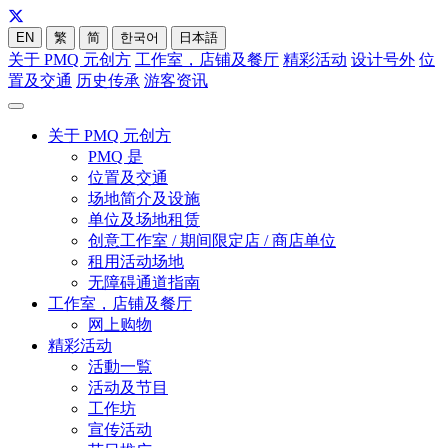
EN
繁
简
한국어
日本語
关于 PMQ 元创方
工作室，店铺及餐厅
精彩活动
设计号外
位
置及交通
历史传承
游客资讯
关于 PMQ 元创方
PMQ 是
位置及交通
场地简介及设施
单位及场地租赁
创意工作室 / 期间限定店 / 商店单位
租用活动场地
无障碍通道指南
工作室，店铺及餐厅
网上购物
精彩活动
活動一覧
活动及节目
工作坊
宣传活动