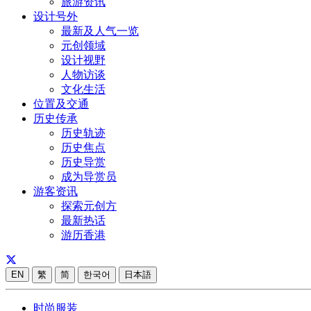
旅游资讯
设计号外
最新及人气一览
元创领域
设计视野
人物访谈
文化生活
位置及交通
历史传承
历史轨迹
历史焦点
历史导赏
成为导赏员
游客资讯
探索元创方
最新热话
游历香港
EN
繁
简
한국어
日本語
时尚服装