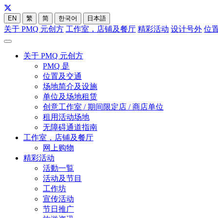
EN
繁
简
한국어
日本語
关于 PMQ 元创方
工作室，店铺及餐厅
精彩活动
设计号外
位
关于 PMQ 元创方
PMQ 是
位置及交通
场地简介及设施
单位及场地租赁
创意工作室 / 期间限定店 / 商店单位
租用活动场地
无障碍通道指南
工作室，店铺及餐厅
网上购物
精彩活动
活動一覧
活动及节目
工作坊
宣传活动
节日推广