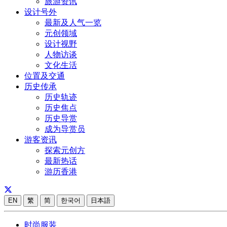
旅游资讯
设计号外
最新及人气一览
元创领域
设计视野
人物访谈
文化生活
位置及交通
历史传承
历史轨迹
历史焦点
历史导赏
成为导赏员
游客资讯
探索元创方
最新热话
游历香港
EN
繁
简
한국어
日本語
时尚服装