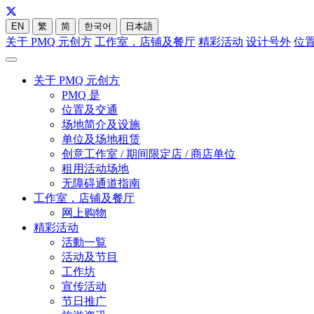
EN
繁
简
한국어
日本語
关于 PMQ 元创方
工作室，店铺及餐厅
精彩活动
设计号外
位
关于 PMQ 元创方
PMQ 是
位置及交通
场地简介及设施
单位及场地租赁
创意工作室 / 期间限定店 / 商店单位
租用活动场地
无障碍通道指南
工作室，店铺及餐厅
网上购物
精彩活动
活動一覧
活动及节目
工作坊
宣传活动
节日推广