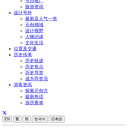
节日推广
旅游资讯
设计号外
最新及人气一览
元创领域
设计视野
人物访谈
文化生活
位置及交通
历史传承
历史轨迹
历史焦点
历史导赏
成为导赏员
游客资讯
探索元创方
最新热话
游历香港
EN
繁
简
한국어
日本語