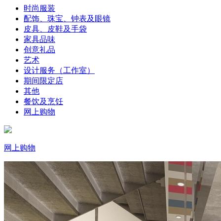
时尚服装
配饰、珠宝、钟表及眼镜
皮具、皮鞋及手袋
家具品味
创意礼品
艺术
设计服务（工作室）
期间限定店
其他
餐饮及烹饪
网上购物
网上购物