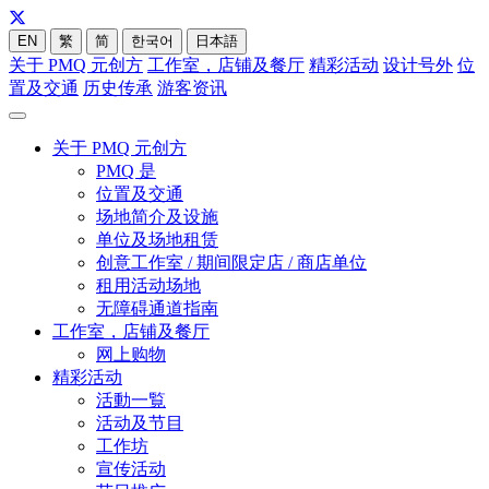
EN
繁
简
한국어
日本語
关于 PMQ 元创方
工作室，店铺及餐厅
精彩活动
设计号外
位
置及交通
历史传承
游客资讯
关于 PMQ 元创方
PMQ 是
位置及交通
场地简介及设施
单位及场地租赁
创意工作室 / 期间限定店 / 商店单位
租用活动场地
无障碍通道指南
工作室，店铺及餐厅
网上购物
精彩活动
活動一覧
活动及节目
工作坊
宣传活动