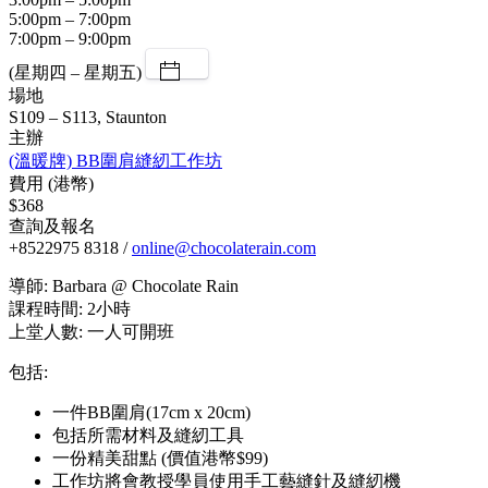
5:00pm – 7:00pm
7:00pm – 9:00pm
(星期四 – 星期五)
場地
S109 – S113, Staunton
主辦
(溫暖牌) BB圍肩縫紉工作坊
費用 (港幣)
$368
查詢及報名
+8522975 8318 /
online@chocolaterain.com
導師: Barbara @ Chocolate Rain
課程時間: 2小時
上堂人數: 一人可開班
包括:
一件BB圍肩(17cm x 20cm)
包括所需材料及縫紉工具
一份精美甜點 (價值港幣$99)
工作坊將會教授學員使用手工藝縫針及縫紉機