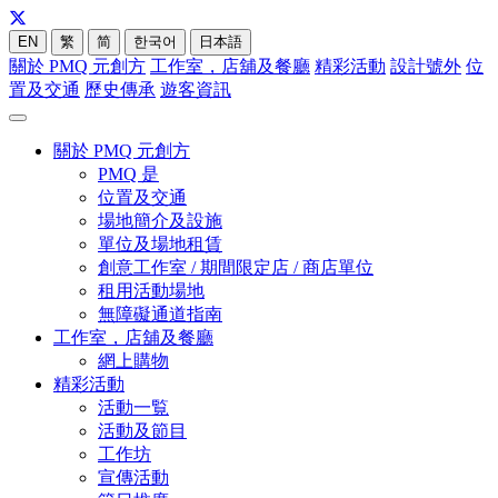
EN
繁
简
한국어
日本語
關於 PMQ 元創方
工作室，店舖及餐廳
精彩活動
設計號外
位
置及交通
歷史傳承
遊客資訊
關於 PMQ 元創方
PMQ 是
位置及交通
場地簡介及設施
單位及場地租賃
創意工作室 / 期間限定店 / 商店單位
租用活動場地
無障礙通道指南
工作室，店舖及餐廳
網上購物
精彩活動
活動一覧
活動及節目
工作坊
宣傳活動