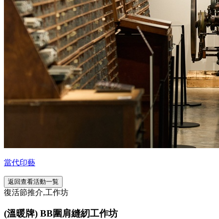
當代印藝
返回查看活動一覧
復活節推介,工作坊
(溫暖牌) BB圍肩縫紉工作坊