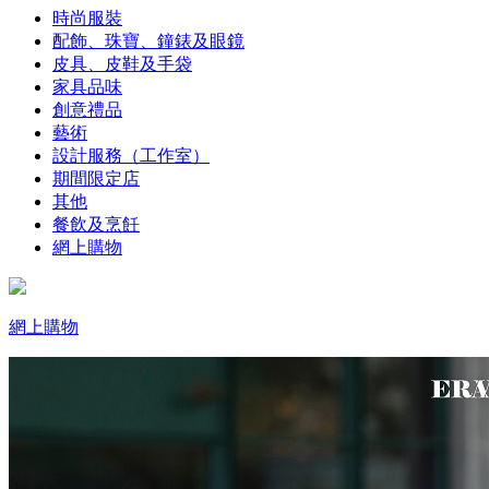
時尚服裝
配飾、珠寶、鐘錶及眼鏡
皮具、皮鞋及手袋
家具品味
創意禮品
藝術
設計服務（工作室）
期間限定店
其他
餐飲及烹飪
網上購物
網上購物