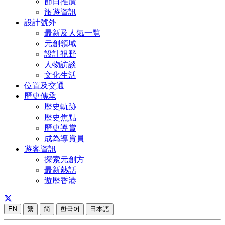
節日推廣
旅遊資訊
設計號外
最新及人氣一覧
元創領域
設計視野
人物訪談
文化生活
位置及交通
歷史傳承
歷史軌跡
歷史焦點
歷史導賞
成為導賞員
遊客資訊
探索元創方
最新熱話
遊歷香港
EN
繁
简
한국어
日本語