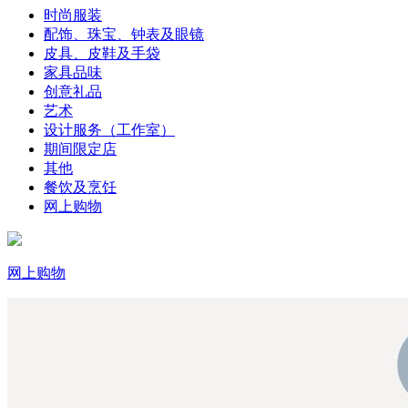
时尚服装
配饰、珠宝、钟表及眼镜
皮具、皮鞋及手袋
家具品味
创意礼品
艺术
设计服务（工作室）
期间限定店
其他
餐饮及烹饪
网上购物
网上购物