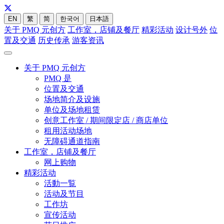
EN
繁
简
한국어
日本語
关于 PMQ 元创方
工作室，店铺及餐厅
精彩活动
设计号外
位
置及交通
历史传承
游客资讯
关于 PMQ 元创方
PMQ 是
位置及交通
场地简介及设施
单位及场地租赁
创意工作室 / 期间限定店 / 商店单位
租用活动场地
无障碍通道指南
工作室，店铺及餐厅
网上购物
精彩活动
活動一覧
活动及节目
工作坊
宣传活动