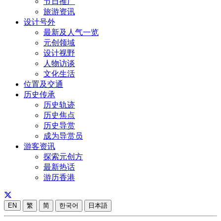
节日推广
旅游资讯
设计号外
最新及人气一览
元创领域
设计视野
人物访谈
文化生活
位置及交通
历史传承
历史轨迹
历史焦点
历史导赏
成为导赏员
游客资讯
探索元创方
最新热话
游历香港
EN
繁
简
한국어
日本語