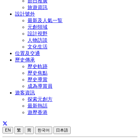
節日推廣
旅遊資訊
設計號外
最新及人氣一覧
元創領域
設計視野
人物訪談
文化生活
位置及交通
歷史傳承
歷史軌跡
歷史焦點
歷史導賞
成為導賞員
遊客資訊
探索元創方
最新熱話
遊歷香港
EN
繁
简
한국어
日本語