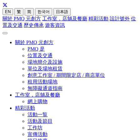
EN
繁
简
한국어
日本語
關於 PMQ 元創方
工作室，店舖及餐廳
精彩活動
設計號外
位
置及交通
歷史傳承
遊客資訊
關於 PMQ 元創方
PMQ 是
位置及交通
場地簡介及設施
單位及場地租賃
創意工作室 / 期間限定店 / 商店單位
租用活動場地
無障礙通道指南
工作室，店舖及餐廳
網上購物
精彩活動
活動一覧
活動及節目
工作坊
宣傳活動