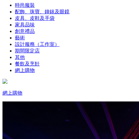
時尚服裝
配飾、珠寶、鐘錶及眼鏡
皮具、皮鞋及手袋
家具品味
創意禮品
藝術
設計服務（工作室）
期間限定店
其他
餐飲及烹飪
網上購物
網上購物