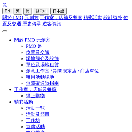
EN
繁
简
한국어
日本語
關於 PMQ 元創方
工作室，店舖及餐廳
精彩活動
設計號外
位
置及交通
歷史傳承
遊客資訊
關於 PMQ 元創方
PMQ 是
位置及交通
場地簡介及設施
單位及場地租賃
創意工作室 / 期間限定店 / 商店單位
租用活動場地
無障礙通道指南
工作室，店舖及餐廳
網上購物
精彩活動
活動一覧
活動及節目
工作坊
宣傳活動