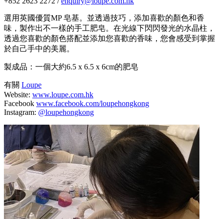
+852 2623 2272 /
enquiry@loupe.com.hk
選用英國優質MP 皂基。並透過技巧，添加喜歡的顏色和香
味，製作出不一樣的手工肥皂。在光線下閃閃發光的水晶柱，
透過您喜歡的顏色搭配並添加您喜歡的香味，您會感受到掌握
於自己手中的美麗。
製成品：一個大約6.5 x 6.5 x 6cm的肥皂
有關
Loupe
Website:
www.loupe.com.hk
Facebook
www.facebook.com/loupehongkong
Instagram:
@loupehongkong