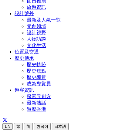
節日推廣
旅遊資訊
設計號外
最新及人氣一覧
元創領域
設計視野
人物訪談
文化生活
位置及交通
歷史傳承
歷史軌跡
歷史焦點
歷史導賞
成為導賞員
遊客資訊
探索元創方
最新熱話
遊歷香港
EN
繁
简
한국어
日本語