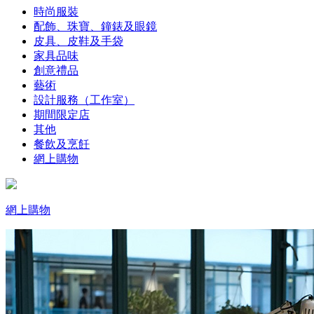
時尚服裝
配飾、珠寶、鐘錶及眼鏡
皮具、皮鞋及手袋
家具品味
創意禮品
藝術
設計服務（工作室）
期間限定店
其他
餐飲及烹飪
網上購物
網上購物