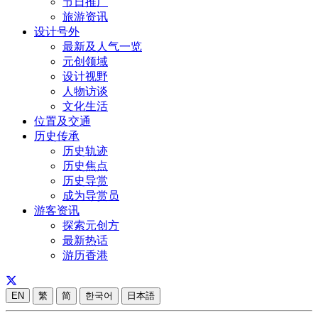
节日推广
旅游资讯
设计号外
最新及人气一览
元创领域
设计视野
人物访谈
文化生活
位置及交通
历史传承
历史轨迹
历史焦点
历史导赏
成为导赏员
游客资讯
探索元创方
最新热话
游历香港
EN
繁
简
한국어
日本語