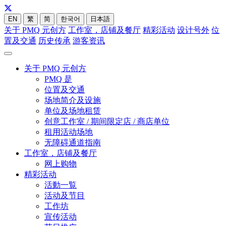
EN
繁
简
한국어
日本語
关于 PMQ 元创方
工作室，店铺及餐厅
精彩活动
设计号外
位
置及交通
历史传承
游客资讯
关于 PMQ 元创方
PMQ 是
位置及交通
场地简介及设施
单位及场地租赁
创意工作室 / 期间限定店 / 商店单位
租用活动场地
无障碍通道指南
工作室，店铺及餐厅
网上购物
精彩活动
活動一覧
活动及节目
工作坊
宣传活动