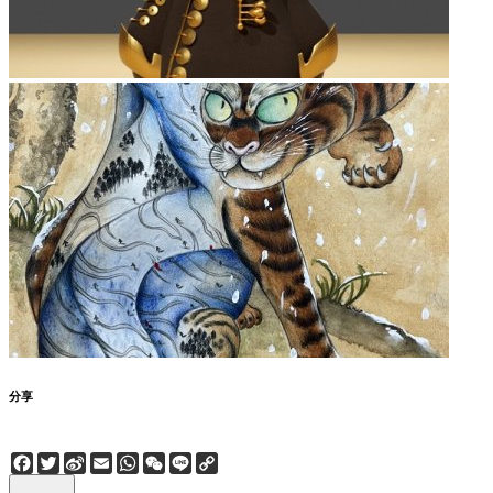
分享
Facebook
Twitter
Sina
Email
WhatsApp
WeChat
Line
Copy
Weibo
Link