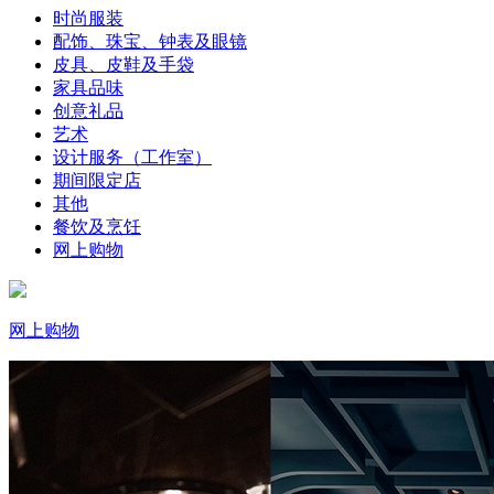
时尚服装
配饰、珠宝、钟表及眼镜
皮具、皮鞋及手袋
家具品味
创意礼品
艺术
设计服务（工作室）
期间限定店
其他
餐饮及烹饪
网上购物
网上购物