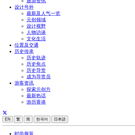
旅游资讯
设计号外
最新及人气一览
元创领域
设计视野
人物访谈
文化生活
位置及交通
历史传承
历史轨迹
历史焦点
历史导赏
成为导赏员
游客资讯
探索元创方
最新热话
游历香港
EN
繁
简
한국어
日本語
时尚服装