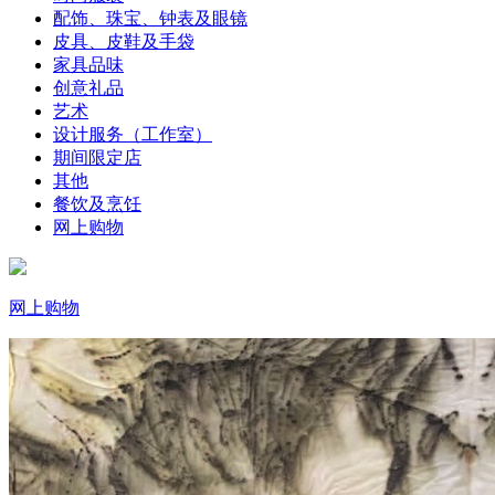
配饰、珠宝、钟表及眼镜
皮具、皮鞋及手袋
家具品味
创意礼品
艺术
设计服务（工作室）
期间限定店
其他
餐饮及烹饪
网上购物
网上购物