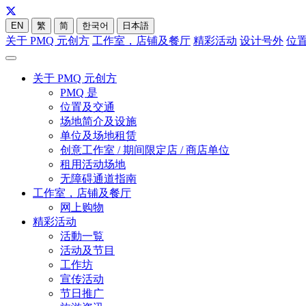
EN
繁
简
한국어
日本語
关于 PMQ 元创方
工作室，店铺及餐厅
精彩活动
设计号外
位
关于 PMQ 元创方
PMQ 是
位置及交通
场地简介及设施
单位及场地租赁
创意工作室 / 期间限定店 / 商店单位
租用活动场地
无障碍通道指南
工作室，店铺及餐厅
网上购物
精彩活动
活動一覧
活动及节目
工作坊
宣传活动
节日推广