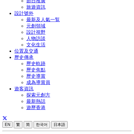
節日推廣
旅遊資訊
設計號外
最新及人氣一覧
元創領域
設計視野
人物訪談
文化生活
位置及交通
歷史傳承
歷史軌跡
歷史焦點
歷史導賞
成為導賞員
遊客資訊
探索元創方
最新熱話
遊歷香港
EN
繁
简
한국어
日本語