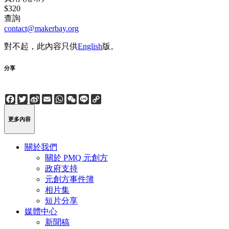
$320
查詢
contact@makerbay.org
對不起，此內容只供
English
版。
分享
Facebook
Twitter
Sina
Email
WhatsApp
WeChat
Line
Copy
Weibo
Link
更多內容
關於我們
關於 PMQ 元創方
政府支持
元創方事件簿
相片集
短片分享
媒體中心
新聞稿