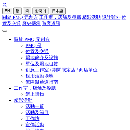
EN
繁
简
한국어
日本語
關於 PMQ 元創方
工作室，店舖及餐廳
精彩活動
設計號外
位
置及交通
歷史傳承
遊客資訊
關於 PMQ 元創方
PMQ 是
位置及交通
場地簡介及設施
單位及場地租賃
創意工作室 / 期間限定店 / 商店單位
租用活動場地
無障礙通道指南
工作室，店舖及餐廳
網上購物
精彩活動
活動一覧
活動及節目
工作坊
宣傳活動