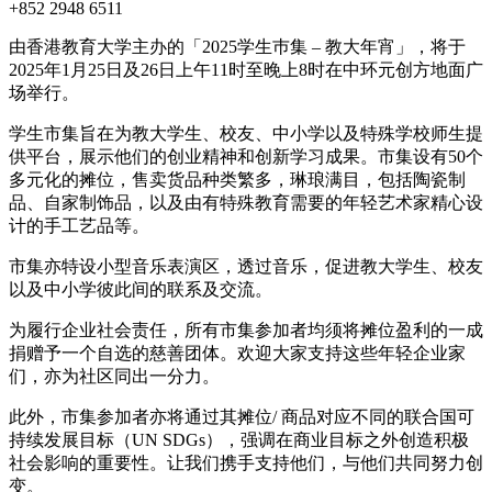
+852 2948 6511
由香港教育大学主办的「2025学生巿集 – 教大年宵」，将于
2025年1月25日及26日上午11时至晚上8时在中环元创方地面广
场举行。
学生市集旨在为教大学生、校友、中小学以及特殊学校师生提
供平台，展示他们的创业精神和创新学习成果。市集设有50个
多元化的摊位，售卖货品种类繁多，琳琅满目，包括陶瓷制
品、自家制饰品，以及由有特殊教育需要的年轻艺术家精心设
计的手工艺品等。
市集亦特设小型音乐表演区，透过音乐，促进教大学生、校友
以及中小学彼此间的联系及交流。
为履行企业社会责任，所有市集参加者均须将摊位盈利的一成
捐赠予一个自选的慈善团体。欢迎大家支持这些年轻企业家
们，亦为社区同出一分力。
此外，市集参加者亦将通过其摊位/ 商品对应不同的联合国可
持续发展目标（UN SDGs），强调在商业目标之外创造积极
社会影响的重要性。让我们携手支持他们，与他们共同努力创
变。