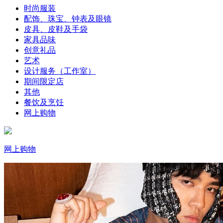
时尚服装
配饰、珠宝、钟表及眼镜
皮具、皮鞋及手袋
家具品味
创意礼品
艺术
设计服务（工作室）
期间限定店
其他
餐饮及烹饪
网上购物
网上购物