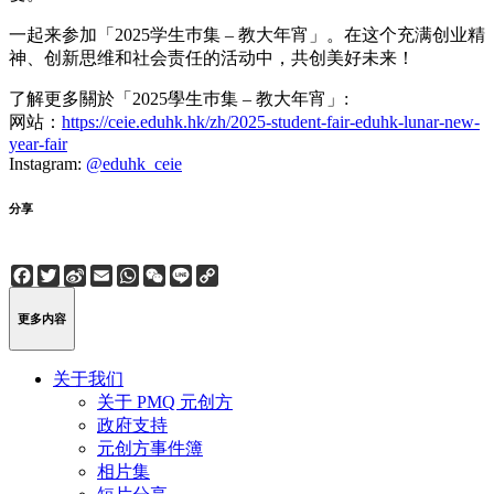
一起来参加「2025学生巿集 – 教大年宵」。在这个充满创业精
神、创新思维和社会责任的活动中，共创美好未来！
了解更多關於「2025學生巿集 – 教大年宵」:
网站：
https://ceie.eduhk.hk/zh/2025-student-fair-eduhk-lunar-new-
year-fair
Instagram:
@eduhk_ceie
分享
Facebook
Twitter
Sina
Email
WhatsApp
WeChat
Line
Copy
Weibo
Link
更多内容
关于我们
关于 PMQ 元创方
政府支持
元创方事件簿
相片集