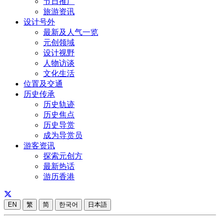
节日推广
旅游资讯
设计号外
最新及人气一览
元创领域
设计视野
人物访谈
文化生活
位置及交通
历史传承
历史轨迹
历史焦点
历史导赏
成为导赏员
游客资讯
探索元创方
最新热话
游历香港
EN
繁
简
한국어
日本語