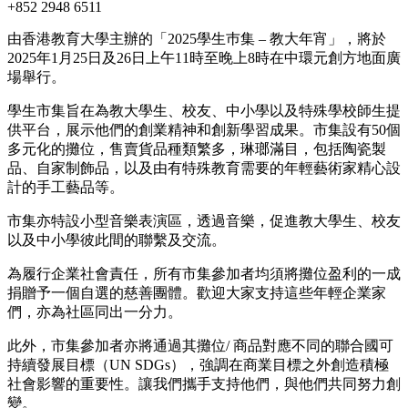
+852 2948 6511
由香港教育大學主辦的「2025學生巿集 – 教大年宵」，將於
2025年1月25日及26日上午11時至晚上8時在中環元創方地面廣
場舉行。
學生市集旨在為教大學生、校友、中小學以及特殊學校師生提
供平台，展示他們的創業精神和創新學習成果。市集設有50個
多元化的攤位，售賣貨品種類繁多，琳瑯滿目，包括陶瓷製
品、自家制飾品，以及由有特殊教育需要的年輕藝術家精心設
計的手工藝品等。
市集亦特設小型音樂表演區，透過音樂，促進教大學生、校友
以及中小學彼此間的聯繫及交流。
為履行企業社會責任，所有市集參加者均須將攤位盈利的一成
捐贈予一個自選的慈善團體。歡迎大家支持這些年輕企業家
們，亦為社區同出一分力。
此外，市集參加者亦將通過其攤位/ 商品對應不同的聯合國可
持續發展目標（UN SDGs），強調在商業目標之外創造積極
社會影響的重要性。讓我們攜手支持他們，與他們共同努力創
變。