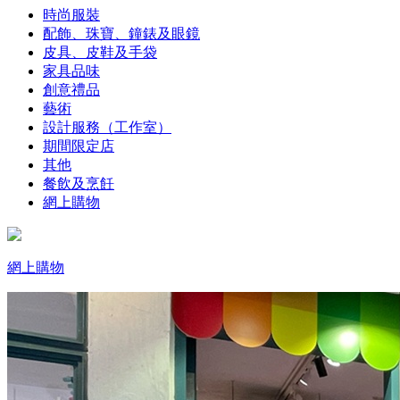
時尚服裝
配飾、珠寶、鐘錶及眼鏡
皮具、皮鞋及手袋
家具品味
創意禮品
藝術
設計服務（工作室）
期間限定店
其他
餐飲及烹飪
網上購物
網上購物