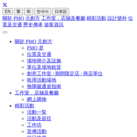
EN
繁
简
한국어
日本語
關於 PMQ 元創方
工作室，店舖及餐廳
精彩活動
設計號外
位
置及交通
歷史傳承
遊客資訊
關於 PMQ 元創方
PMQ 是
位置及交通
場地簡介及設施
單位及場地租賃
創意工作室 / 期間限定店 / 商店單位
租用活動場地
無障礙通道指南
工作室，店舖及餐廳
網上購物
精彩活動
活動一覧
活動及節目
工作坊
宣傳活動