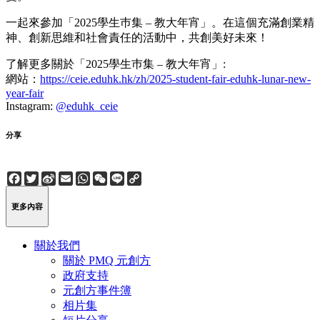
一起來參加「2025學生巿集 – 教大年宵」。在這個充滿創業精
神、創新思維和社會責任的活動中，共創美好未來！
了解更多關於「2025學生巿集 – 教大年宵」:
網站：
https://ceie.eduhk.hk/zh/2025-student-fair-eduhk-lunar-new-
year-fair
Instagram:
@eduhk_ceie
分享
Facebook
Twitter
Sina
Email
WhatsApp
WeChat
Line
Copy
Weibo
Link
更多內容
關於我們
關於 PMQ 元創方
政府支持
元創方事件簿
相片集