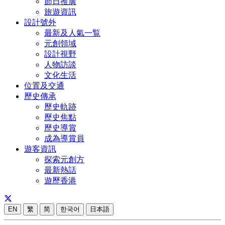
節日推廣
旅遊資訊
設計號外
最新及人氣一覧
元創領域
設計視野
人物訪談
文化生活
位置及交通
歷史傳承
歷史軌跡
歷史焦點
歷史導賞
成為導賞員
遊客資訊
探索元創方
最新熱話
遊歷香港
EN
繁
简
한국어
日本語