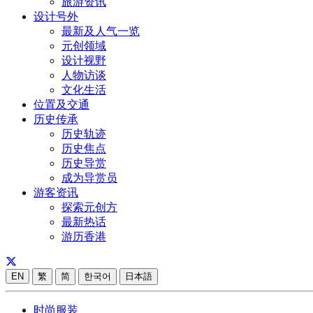
旅游资讯
设计号外
最新及人气一览
元创领域
设计视野
人物访谈
文化生活
位置及交通
历史传承
历史轨迹
历史焦点
历史导赏
成为导赏员
游客资讯
探索元创方
最新热话
游历香港
EN
繁
简
한국어
日本語
时尚服装