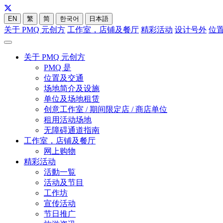
EN
繁
简
한국어
日本語
关于 PMQ 元创方
工作室，店铺及餐厅
精彩活动
设计号外
位
关于 PMQ 元创方
PMQ 是
位置及交通
场地简介及设施
单位及场地租赁
创意工作室 / 期间限定店 / 商店单位
租用活动场地
无障碍通道指南
工作室，店铺及餐厅
网上购物
精彩活动
活動一覧
活动及节目
工作坊
宣传活动
节日推广