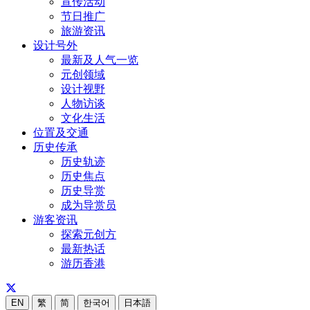
宣传活动
节日推广
旅游资讯
设计号外
最新及人气一览
元创领域
设计视野
人物访谈
文化生活
位置及交通
历史传承
历史轨迹
历史焦点
历史导赏
成为导赏员
游客资讯
探索元创方
最新热话
游历香港
EN
繁
简
한국어
日本語