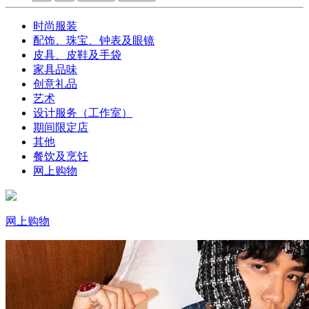
时尚服装
配饰、珠宝、钟表及眼镜
皮具、皮鞋及手袋
家具品味
创意礼品
艺术
设计服务（工作室）
期间限定店
其他
餐饮及烹饪
网上购物
网上购物