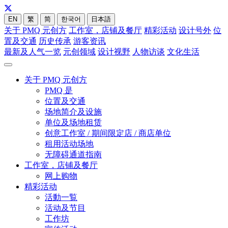
EN
繁
简
한국어
日本語
关于 PMQ 元创方
工作室，店铺及餐厅
精彩活动
设计号外
位
置及交通
历史传承
游客资讯
最新及人气一览
元创领域
设计视野
人物访谈
文化生活
关于 PMQ 元创方
PMQ 是
位置及交通
场地简介及设施
单位及场地租赁
创意工作室 / 期间限定店 / 商店单位
租用活动场地
无障碍通道指南
工作室，店铺及餐厅
网上购物
精彩活动
活動一覧
活动及节目
工作坊