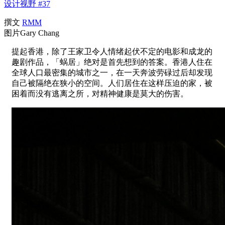
设计视野 #37
撰文
RMM
图片Gary Chang
提起香港，除了王家卫令人情绪起伏不定的电影和成龙的
趣剧作品，「蜗居」绝对是首先想到的答案。香港人住在
全球人口最密集的城市之一，在一天奔波劳碌过后却发现
自己被隔绝在狭小的空间。人们居住在这样压迫的家，被
困着而没有逃离之所，对精神健康是莫大的伤害。