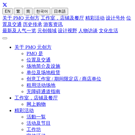
EN
繁
简
한국어
日本語
关于 PMQ 元创方
工作室，店铺及餐厅
精彩活动
设计号外
位
置及交通
历史传承
游客资讯
最新及人气一览
元创领域
设计视野
人物访谈
文化生活
关于 PMQ 元创方
PMQ 是
位置及交通
场地简介及设施
单位及场地租赁
创意工作室 / 期间限定店 / 商店单位
租用活动场地
无障碍通道指南
工作室，店铺及餐厅
网上购物
精彩活动
活動一覧
活动及节目
工作坊