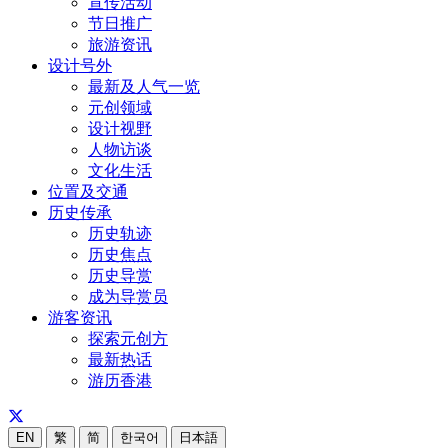
宣传活动
节日推广
旅游资讯
设计号外
最新及人气一览
元创领域
设计视野
人物访谈
文化生活
位置及交通
历史传承
历史轨迹
历史焦点
历史导赏
成为导赏员
游客资讯
探索元创方
最新热话
游历香港
EN
繁
简
한국어
日本語