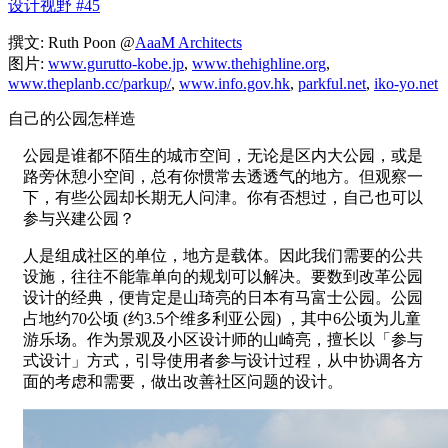
设计视野 #45
撰文: Ruth Poon @
AaaM Architects
图片:
www.gurutto-kobe.jp
,
www.thehighline.org
,
www.theplanb.cc/parkup/
,
www.info.gov.hk
,
parkful.net
,
iko-yo.net
自己的公园怎样造
公园是谁都不陌生的城市空间，无论是区内大公园，或是
路旁休憩小空间，总有你惯常去透透气的地方。但观察一
下，有些公园却长期无人问津。你有否想过，自己也可以
参与兴建公园？
人是组成社区的单位，地方是载体。因此我们需要的公共
设施，往往不能靠单向的规划可以解决。要数到改革公园
设计的经典，便肯定是山琦亮的日本有马富士公园。公园
占地约70公顷 (约3.5个维多利亚公园) ，其中6公顷为儿童
游乐场。作为景观及小区设计师的山崎亮，擅长以「参与
式设计」方式，引导使用者参与设计过程，从中协调各方
面的考虑和需要，做出改善社区问题的设计。