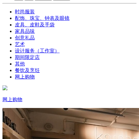
时尚服装
配饰、珠宝、钟表及眼镜
皮具、皮鞋及手袋
家具品味
创意礼品
艺术
设计服务（工作室）
期间限定店
其他
餐饮及烹饪
网上购物
网上购物