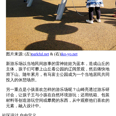
图片来源: (左)
parkful.net
& (右)
iko-yo.net
新游乐场以当地民间故事的雷神娃娃为蓝本，造成山丘的
主体，孩子们可攀上山丘看公园的辽阔景观，然后痛快地
滑下山。随年累月，有马富士公园成为一个当地居民共同
投入的休憩场所。
另一重点是小孩喜欢怎样的游乐场呢？山崎亮透过游乐研
讨会，让孩子王与小孩在自然环境游玩；还用纸箱、包装
材料等创造游玩空间或攀爬的东西，从中观察他们喜欢的
元素，融入设计中。
社区设计 自由定义