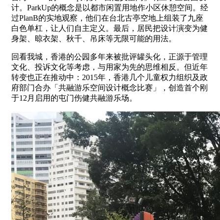
计。ParkUp的概念是以都市闲置用地作小区休憩空间。经
过PlanB的实地观察，他们在台北古亭空地上组装了九座
白色单杠，让人们自主定义。最后，居民把设计演变为健
身架、晾衣架、秋千、吊床等无限可能的用法。
回看我城，香港的公园多年来被批评罐头化，正源于管理
文化、投诉文化等考虑，与用家为先的思维相反。但近年
转变也正在推动中：2015年，香港几个儿童权力组织及政
府部门合办「共融游乐空间设计概念比赛」，创造首个刚
于12月启用的屯门伤健共融游乐场。