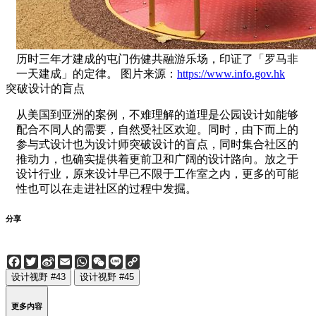
历时三年才建成的屯门伤健共融游乐场，印证了「罗马非
一天建成」的定律。 图片来源：
https://www.info.gov.hk
突破设计的盲点
从美国到亚洲的案例，不难理解的道理是公园设计如能够
配合不同人的需要，自然受社区欢迎。同时，由下而上的
参与式设计也为设计师突破设计的盲点，同时集合社区的
推动力，也确实提供着更前卫和广阔的设计路向。放之于
设计行业，原来设计早已不限于工作室之内，更多的可能
性也可以在走进社区的过程中发掘。
分享
Facebook
Twitter
Sina
Email
WhatsApp
WeChat
Line
Copy
Weibo
Link
设计视野 #43
设计视野 #45
更多内容