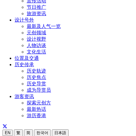
宣传活动
节日推广
旅游资讯
设计号外
最新及人气一览
元创领域
设计视野
人物访谈
文化生活
位置及交通
历史传承
历史轨迹
历史焦点
历史导赏
成为导赏员
游客资讯
探索元创方
最新热话
游历香港
EN
繁
简
한국어
日本語