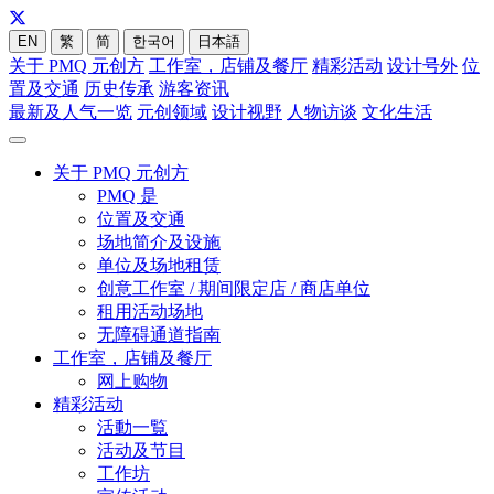
EN
繁
简
한국어
日本語
关于 PMQ 元创方
工作室，店铺及餐厅
精彩活动
设计号外
位
置及交通
历史传承
游客资讯
最新及人气一览
元创领域
设计视野
人物访谈
文化生活
关于 PMQ 元创方
PMQ 是
位置及交通
场地简介及设施
单位及场地租赁
创意工作室 / 期间限定店 / 商店单位
租用活动场地
无障碍通道指南
工作室，店铺及餐厅
网上购物
精彩活动
活動一覧
活动及节目
工作坊