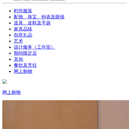
时尚服装
配饰、珠宝、钟表及眼镜
皮具、皮鞋及手袋
家具品味
创意礼品
艺术
设计服务（工作室）
期间限定店
其他
餐饮及烹饪
网上购物
网上购物