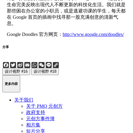
生命完美反映出现代人不断更新的科技化生活。我们就是
那些困在办公室的小职员，或是逃避功课的学生，每天都
在 Google 首页的插画中找寻那一股充满创意的清新气
息。
Google Doodles 官方网页：
http://www.google.com/doodles/
分享
Facebook
Twitter
Sina
Email
WhatsApp
WeChat
Line
Copy
Weibo
Link
设计视野 #16
设计视野 #18
更多内容
关于我们
关于 PMQ 元创方
政府支持
元创方事件簿
相片集
短片分享