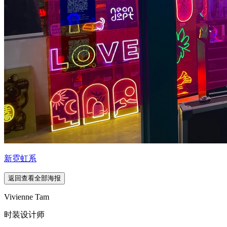
新霓虹系
返回查看全部海报
Vivienne Tam
时装设计师