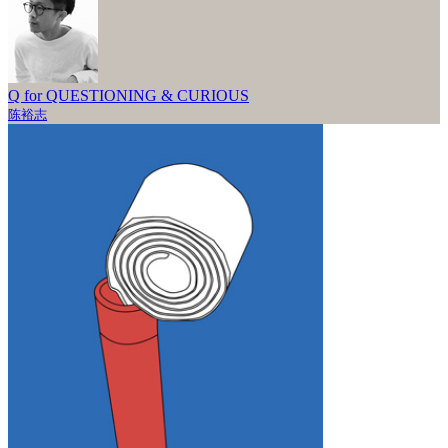
Q for QUESTIONING & CURIOUS
陈裕志