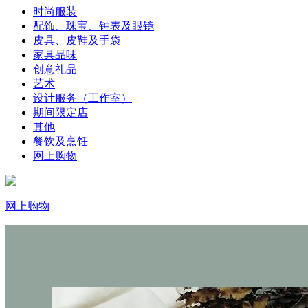
时尚服装
配饰、珠宝、钟表及眼镜
皮具、皮鞋及手袋
家具品味
创意礼品
艺术
设计服务（工作室）
期间限定店
其他
餐饮及烹饪
网上购物
网上购物