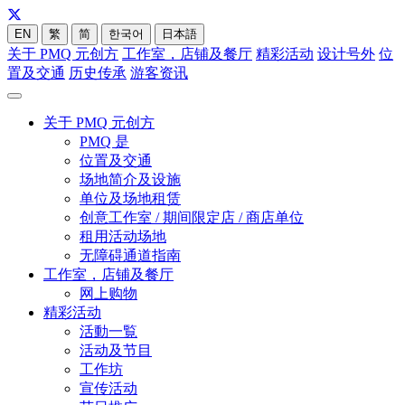
EN
繁
简
한국어
日本語
关于 PMQ 元创方
工作室，店铺及餐厅
精彩活动
设计号外
位
置及交通
历史传承
游客资讯
关于 PMQ 元创方
PMQ 是
位置及交通
场地简介及设施
单位及场地租赁
创意工作室 / 期间限定店 / 商店单位
租用活动场地
无障碍通道指南
工作室，店铺及餐厅
网上购物
精彩活动
活動一覧
活动及节目
工作坊
宣传活动