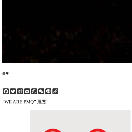
分享
Facebook
Twitter
Sina
Email
WhatsApp
WeChat
Line
Copy
Weibo
Link
“WE ARE PMQ” 展览