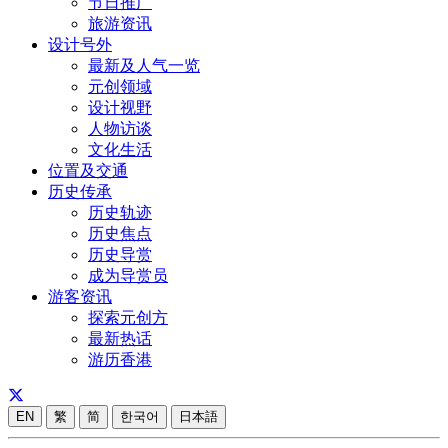
节日推广
旅游资讯
设计号外
最新及人气一览
元创领域
设计视野
人物访谈
文化生活
位置及交通
历史传承
历史轨迹
历史焦点
历史导赏
成为导赏员
游客资讯
探索元创方
最新热话
游历香港
EN
繁
简
한국어
日本語