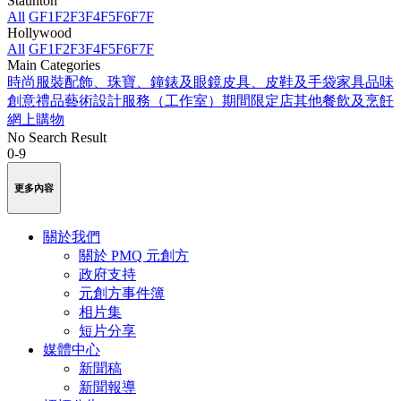
Staunton
All
GF
1F
2F
3F
4F
5F
6F
7F
Hollywood
All
GF
1F
2F
3F
4F
5F
6F
7F
Main Categories
時尚服裝
配飾、珠寶、鐘錶及眼鏡
皮具、皮鞋及手袋
家具品味
創意禮品
藝術
設計服務（工作室）
期間限定店
其他
餐飲及烹飪
網上購物
No Search Result
0-9
更多內容
關於我們
關於 PMQ 元創方
政府支持
元創方事件簿
相片集
短片分享
媒體中心
新聞稿
新聞報導