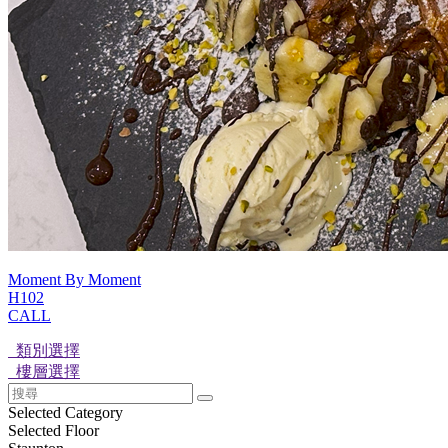
Moment By Moment
H102
CALL
類別選擇
樓層選擇
Selected Category
Selected Floor