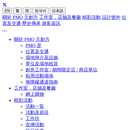
EN
繁
简
한국어
日本語
關於 PMQ 元創方
工作室，店舖及餐廳
精彩活動
設計號外
位
置及交通
歷史傳承
遊客資訊
關於 PMQ 元創方
PMQ 是
位置及交通
場地簡介及設施
單位及場地租賃
創意工作室 / 期間限定店 / 商店單位
租用活動場地
無障礙通道指南
工作室，店舖及餐廳
網上購物
精彩活動
活動一覧
活動及節目
工作坊
宣傳活動