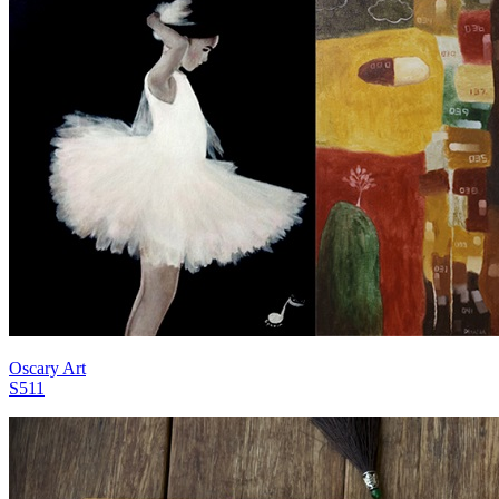
Oscary Art
S511