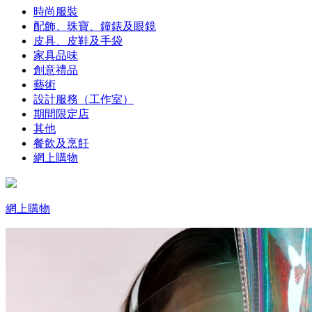
時尚服裝
配飾、珠寶、鐘錶及眼鏡
皮具、皮鞋及手袋
家具品味
創意禮品
藝術
設計服務（工作室）
期間限定店
其他
餐飲及烹飪
網上購物
網上購物