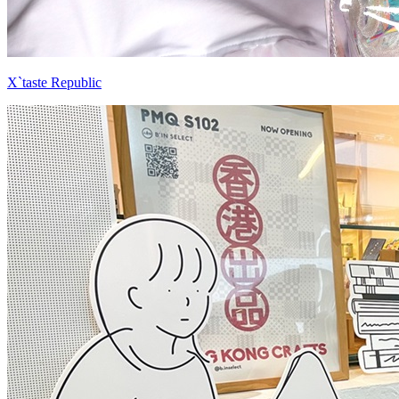
X`taste Republic