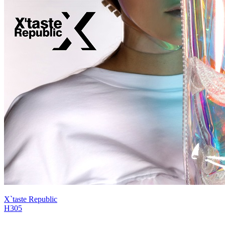
X`taste Republic
H305