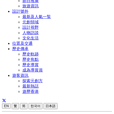
節日推廣
旅遊資訊
設計號外
最新及人氣一覧
元創領域
設計視野
人物訪談
文化生活
位置及交通
歷史傳承
歷史軌跡
歷史焦點
歷史導賞
成為導賞員
遊客資訊
探索元創方
最新熱話
遊歷香港
EN
繁
简
한국어
日本語