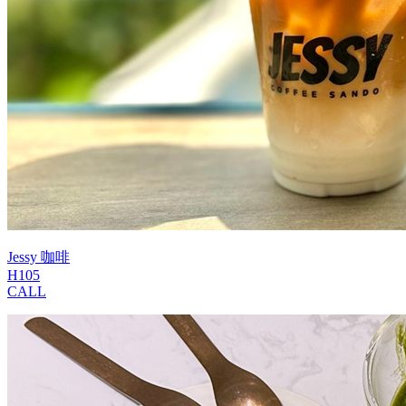
Jessy 咖啡
H105
CALL