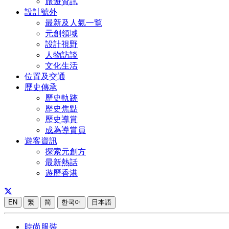
旅遊資訊
設計號外
最新及人氣一覧
元創領域
設計視野
人物訪談
文化生活
位置及交通
歷史傳承
歷史軌跡
歷史焦點
歷史導賞
成為導賞員
遊客資訊
探索元創方
最新熱話
遊歷香港
EN
繁
简
한국어
日本語
時尚服裝