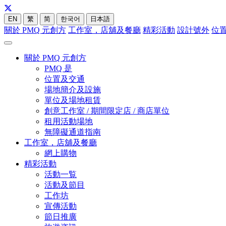
EN
繁
简
한국어
日本語
關於 PMQ 元創方
工作室，店舖及餐廳
精彩活動
設計號外
位
關於 PMQ 元創方
PMQ 是
位置及交通
場地簡介及設施
單位及場地租賃
創意工作室 / 期間限定店 / 商店單位
租用活動場地
無障礙通道指南
工作室，店舖及餐廳
網上購物
精彩活動
活動一覧
活動及節目
工作坊
宣傳活動
節日推廣