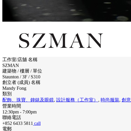
工作室/店舖 名稱
SZMAN
建築物 / 樓層 / 單位
Staunton / 3F / S310
創立者 (成員) 名稱
Mandy Fong
類別
配飾、珠寶、鐘錶及眼鏡
,
設計服務（工作室）
,
時尚服裝
,
創意
營業時間
12:30pm - 7:00pm
聯絡電話
+852 6433 5811
call
電郵