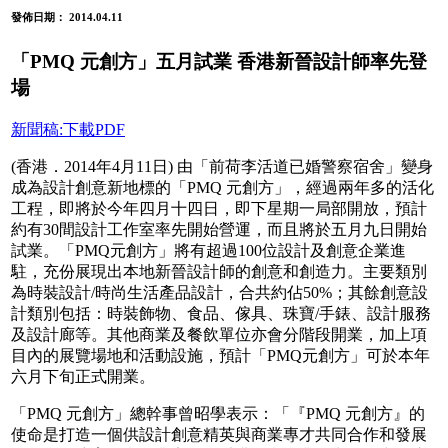
發佈日期： 2014.04.11
「PMQ 元創方」五月試業 香港新晉設計師率先登
場
新聞稿:下載PDF
(香港．2014年4月11日) 由「前荷李活道已婚警察宿舍」變身
成為設計創意新地標的「PMQ 元創方」，經過兩年多的活化
工程，即將於今年四月十四日，即下星期一局部開放，預計
約有30間設計工作室率先開始營運，而且將於五月九日開始
試業。「PMQ元創方」將有超過100位設計及創意企業進
駐，充份展現出本地新晉設計師的創意和創造力。主要類別
為時裝設計/時尚生活產品設計，合共約佔50%；其餘創意設
計類別包括：時裝飾物、食品、傢具、珠寶/手錶、設計服務
及設計廊等。其他商業及餐飲單位亦會分階段開業，加上項
目內的展覽場地和活動設施，預計「PMQ元創方」可於本年
六月下旬正式開業。
「PMQ 元創方」總幹事曾昭學表示：「『PMQ 元創方』的
使命是打造一個供設計創意精英與商業專才共同合作和發展