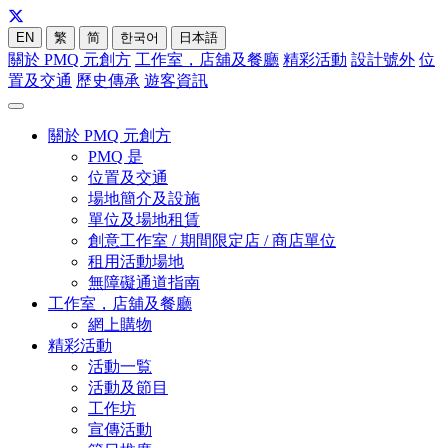
EN
繁
简
한국어
日本語
關於 PMQ 元創方
工作室，店舖及餐廳
精彩活動
設計號外
位
置及交通
歷史傳承
遊客資訊
關於 PMQ 元創方
PMQ 是
位置及交通
場地簡介及設施
單位及場地租賃
創意工作室 / 期間限定店 / 商店單位
租用活動場地
無障礙通道指南
工作室，店舖及餐廳
網上購物
精彩活動
活動一覧
活動及節目
工作坊
宣傳活動