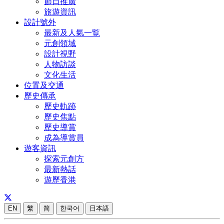
節日推廣
旅遊資訊
設計號外
最新及人氣一覧
元創領域
設計視野
人物訪談
文化生活
位置及交通
歷史傳承
歷史軌跡
歷史焦點
歷史導賞
成為導賞員
遊客資訊
探索元創方
最新熱話
遊歷香港
EN
繁
简
한국어
日本語