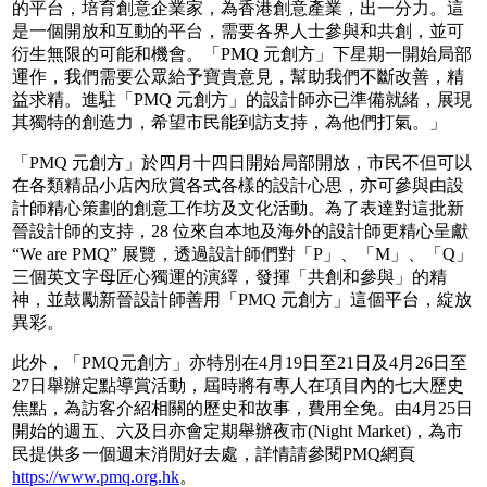
的平台，培育創意企業家，為香港創意產業，出一分力。這
是一個開放和互動的平台，需要各界人士參與和共創，並可
衍生無限的可能和機會。「PMQ 元創方」下星期一開始局部
運作，我們需要公眾給予寶貴意見，幫助我們不斷改善，精
益求精。進駐「PMQ 元創方」的設計師亦已準備就緒，展現
其獨特的創造力，希望市民能到訪支持，為他們打氣。」
「PMQ 元創方」於四月十四日開始局部開放，市民不但可以
在各類精品小店內欣賞各式各樣的設計心思，亦可參與由設
計師精心策劃的創意工作坊及文化活動。為了表達對這批新
晉設計師的支持，28 位來自本地及海外的設計師更精心呈獻
“We are PMQ” 展覽，透過設計師們對「P」、「M」、「Q」
三個英文字母匠心獨運的演繹，發揮「共創和參與」的精
神，並鼓勵新晉設計師善用「PMQ 元創方」這個平台，綻放
異彩。
此外，「PMQ元創方」亦特別在4月19日至21日及4月26日至
27日舉辦定點導賞活動，屆時將有專人在項目內的七大歷史
焦點，為訪客介紹相關的歷史和故事，費用全免。由4月25日
開始的週五、六及日亦會定期舉辦夜市(Night Market)，為市
民提供多一個週末消閒好去處，詳情請參閱PMQ網頁
https://www.pmq.org.hk
。