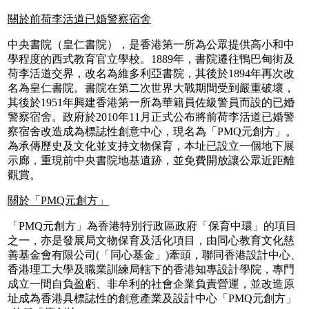
關於前荷李活道已婚警察宿舍
中央書院（皇仁書院），是香港第一所為公眾提供高小和中
學程度的西式教育官立學校。1889年，書院遷往鴨巴甸街及
荷李活道交界，改名為維多利亞書院，其後於1894年再次改
名為皇仁書院。書院在第二次世界大戰期間受到嚴重破壞，
其後於1951年興建香港第一所為華籍員佐級警員而設的已婚
警察宿舍。政府於2010年11月正式公布將前荷李活道已婚警
察宿舍改造成為標誌性創意中心，現名為「PMQ元創方」。
為承傳歷史及文化並支持文物保育，本址已設立一個地下展
示廊，重現前中央書院地基遺跡，並免費開放讓公眾近距離
觀賞。
關於「PMQ元創方」
「PMQ元創方」為香港特別行政區政府「保育中環」的項目
之一，亦是發展局文物保育及活化項目，由同心教育文化慈
善基金會有限公司(「同心基金」)牽頭，聯同香港設計中心、
香港理工大學及職業訓練局轄下的香港知專設計學院，專門
成立一間自負盈虧、非牟利的社會企業負責營運，並改造原
址成為香港具標誌性的創意產業及設計中心「PMQ元創方」