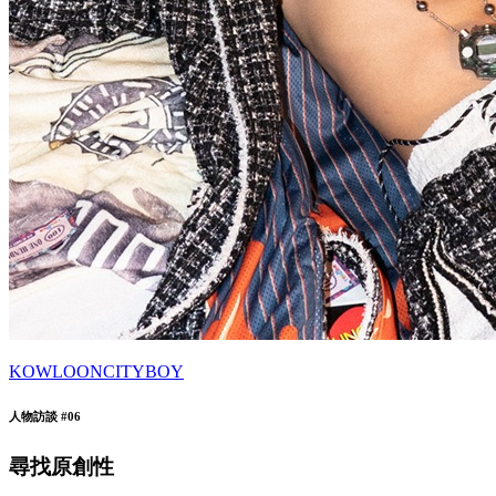
KOWLOONCITYBOY
人物訪談 #06
尋找原創性