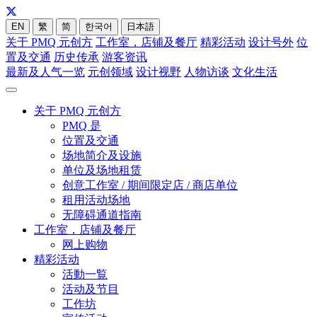
EN
繁
简
한국어
日本語
关于 PMQ 元创方
工作室，店铺及餐厅
精彩活动
设计号外
位
置及交通
历史传承
游客资讯
最新及人气一览
元创领域
设计视野
人物访谈
文化生活
关于 PMQ 元创方
PMQ 是
位置及交通
场地简介及设施
单位及场地租赁
创意工作室 / 期间限定店 / 商店单位
租用活动场地
无障碍通道指南
工作室，店铺及餐厅
网上购物
精彩活动
活動一覧
活动及节目
工作坊