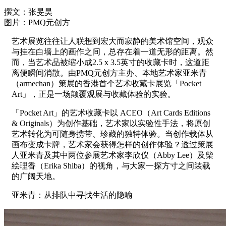
撰文：张旻昊
图片：PMQ元创方
艺术展览往往让人联想到宏大而寂静的美术馆空间，观众
与挂在白墙上的画作之间，总存在着一道无形的距离。然
而，当艺术品被缩小成2.5 x 3.5英寸的收藏卡时，这道距
离便瞬间消散。由PMQ元创方主办、本地艺术家亚米青
（armechan）策展的香港首个艺术收藏卡展览「Pocket
Art」，正是一场颠覆观展与收藏体验的实验。
「Pocket Art」的艺术收藏卡以 ACEO（Art Cards Editions
& Originals）为创作基础，艺术家以实验性手法，将原创
艺术转化为可随身携带、珍藏的独特体验。当创作载体从
画布变成卡牌，艺术家会获得怎样的创作体验？透过策展
人亚米青及其中两位参展艺术家李欣仪（Abby Lee）及柴
絵理香（Erika Shiba）的视角，与大家一探方寸之间装载
的广阔天地。
亚米青：从排队中寻找生活的隐喻