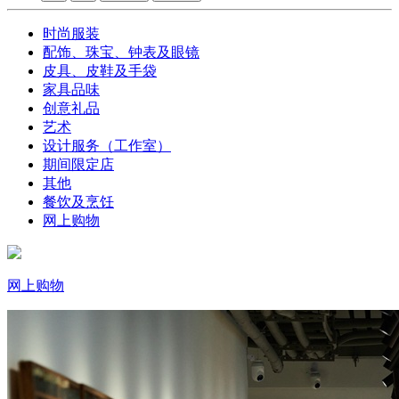
时尚服装
配饰、珠宝、钟表及眼镜
皮具、皮鞋及手袋
家具品味
创意礼品
艺术
设计服务（工作室）
期间限定店
其他
餐饮及烹饪
网上购物
网上购物