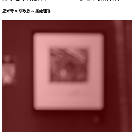
亚米青 & 李欣仪 & 柴絵理香