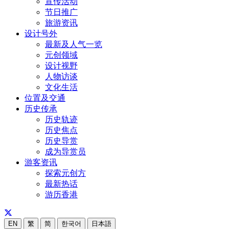
宣传活动
节日推广
旅游资讯
设计号外
最新及人气一览
元创领域
设计视野
人物访谈
文化生活
位置及交通
历史传承
历史轨迹
历史焦点
历史导赏
成为导赏员
游客资讯
探索元创方
最新热话
游历香港
EN
繁
简
한국어
日本語