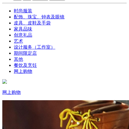
时尚服装
配饰、珠宝、钟表及眼镜
皮具、皮鞋及手袋
家具品味
创意礼品
艺术
设计服务（工作室）
期间限定店
其他
餐饮及烹饪
网上购物
网上购物