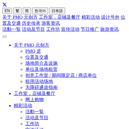
EN
繁
简
한국어
日本語
关于 PMQ 元创方
工作室，店铺及餐厅
精彩活动
设计号外
位
置及交通
历史传承
游客资讯
活動一覧
活动及节目
工作坊
宣传活动
节日推广
旅游资讯
关于 PMQ 元创方
PMQ 是
位置及交通
场地简介及设施
单位及场地租赁
创意工作室 / 期间限定店 / 商店单位
租用活动场地
无障碍通道指南
工作室，店铺及餐厅
网上购物
精彩活动
活動一覧
活动及节目
工作坊