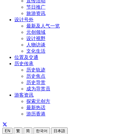
宣传活动
节日推广
旅游资讯
设计号外
最新及人气一览
元创领域
设计视野
人物访谈
文化生活
位置及交通
历史传承
历史轨迹
历史焦点
历史导赏
成为导赏员
游客资讯
探索元创方
最新热话
游历香港
EN
繁
简
한국어
日本語