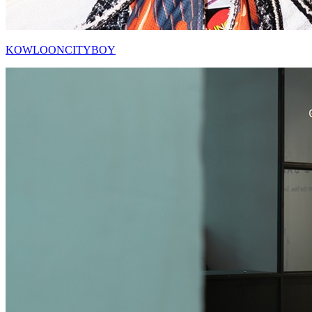
KOWLOONCITYBOY