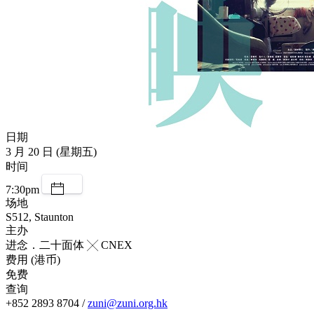
日期
3 月 20 日 (星期五)
时间
7:30pm
场地
S512, Staunton
主办
进念．二十面体 ╳ CNEX
费用 (港币)
免费
查询
+852 2893 8704 /
zuni@zuni.org.hk