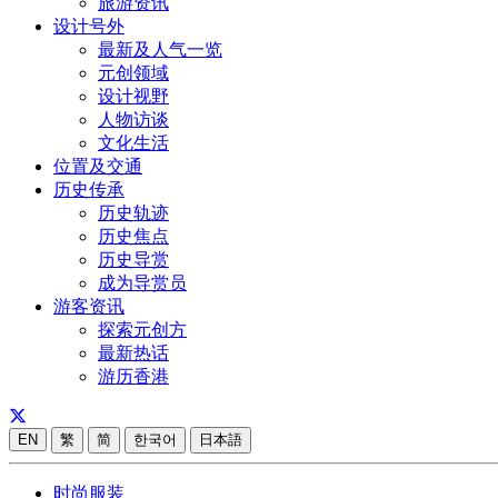
旅游资讯
设计号外
最新及人气一览
元创领域
设计视野
人物访谈
文化生活
位置及交通
历史传承
历史轨迹
历史焦点
历史导赏
成为导赏员
游客资讯
探索元创方
最新热话
游历香港
EN
繁
简
한국어
日本語
时尚服装