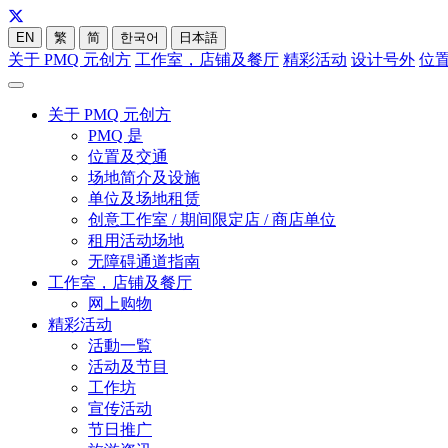
EN
繁
简
한국어
日本語
关于 PMQ 元创方
工作室，店铺及餐厅
精彩活动
设计号外
位
关于 PMQ 元创方
PMQ 是
位置及交通
场地简介及设施
单位及场地租赁
创意工作室 / 期间限定店 / 商店单位
租用活动场地
无障碍通道指南
工作室，店铺及餐厅
网上购物
精彩活动
活動一覧
活动及节目
工作坊
宣传活动
节日推广