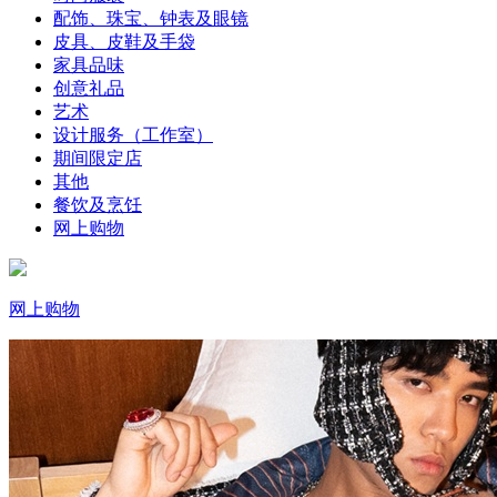
配饰、珠宝、钟表及眼镜
皮具、皮鞋及手袋
家具品味
创意礼品
艺术
设计服务（工作室）
期间限定店
其他
餐饮及烹饪
网上购物
网上购物