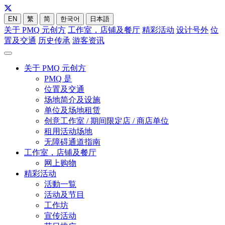
EN
繁
简
한국어
日本語
关于 PMQ 元创方
工作室，店铺及餐厅
精彩活动
设计号外
位
置及交通
历史传承
游客资讯
关于 PMQ 元创方
PMQ 是
位置及交通
场地简介及设施
单位及场地租赁
创意工作室 / 期间限定店 / 商店单位
租用活动场地
无障碍通道指南
工作室，店铺及餐厅
网上购物
精彩活动
活動一覧
活动及节目
工作坊
宣传活动