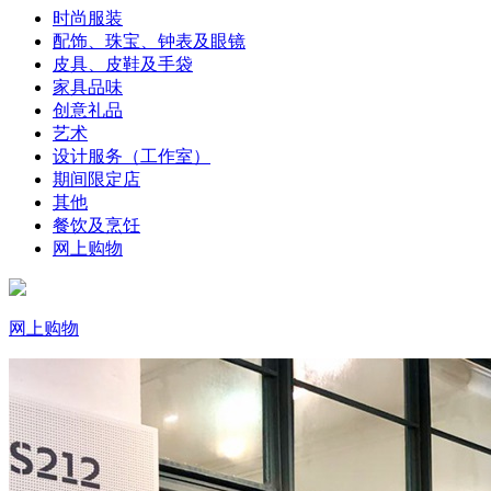
时尚服装
配饰、珠宝、钟表及眼镜
皮具、皮鞋及手袋
家具品味
创意礼品
艺术
设计服务（工作室）
期间限定店
其他
餐饮及烹饪
网上购物
网上购物