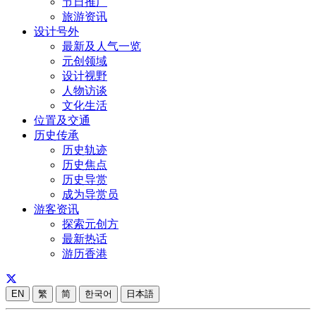
节日推广
旅游资讯
设计号外
最新及人气一览
元创领域
设计视野
人物访谈
文化生活
位置及交通
历史传承
历史轨迹
历史焦点
历史导赏
成为导赏员
游客资讯
探索元创方
最新热话
游历香港
EN
繁
简
한국어
日本語