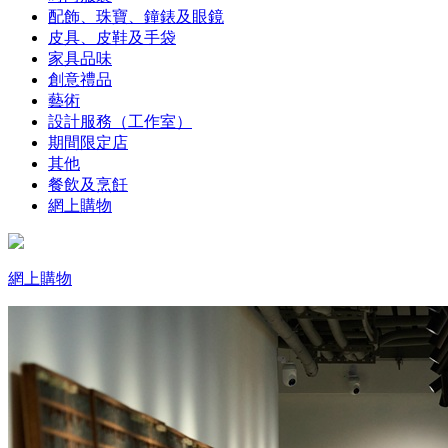
配飾、珠寶、鐘錶及眼鏡
皮具、皮鞋及手袋
家具品味
創意禮品
藝術
設計服務（工作室）
期間限定店
其他
餐飲及烹飪
網上購物
網上購物