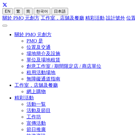
EN
繁
简
한국어
日本語
關於 PMQ 元創方
工作室，店舖及餐廳
精彩活動
設計號外
位
關於 PMQ 元創方
PMQ 是
位置及交通
場地簡介及設施
單位及場地租賃
創意工作室 / 期間限定店 / 商店單位
租用活動場地
無障礙通道指南
工作室，店舖及餐廳
網上購物
精彩活動
活動一覧
活動及節目
工作坊
宣傳活動
節日推廣