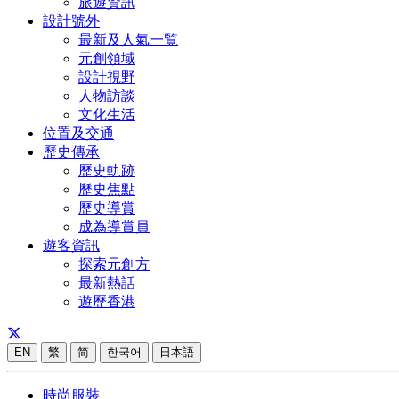
旅遊資訊
設計號外
最新及人氣一覧
元創領域
設計視野
人物訪談
文化生活
位置及交通
歷史傳承
歷史軌跡
歷史焦點
歷史導賞
成為導賞員
遊客資訊
探索元創方
最新熱話
遊歷香港
EN
繁
简
한국어
日本語
時尚服裝