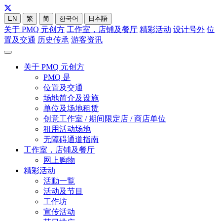
EN
繁
简
한국어
日本語
关于 PMQ 元创方
工作室，店铺及餐厅
精彩活动
设计号外
位
置及交通
历史传承
游客资讯
关于 PMQ 元创方
PMQ 是
位置及交通
场地简介及设施
单位及场地租赁
创意工作室 / 期间限定店 / 商店单位
租用活动场地
无障碍通道指南
工作室，店铺及餐厅
网上购物
精彩活动
活動一覧
活动及节目
工作坊
宣传活动