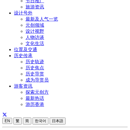
节日推广
旅游资讯
设计号外
最新及人气一览
元创领域
设计视野
人物访谈
文化生活
位置及交通
历史传承
历史轨迹
历史焦点
历史导赏
成为导赏员
游客资讯
探索元创方
最新热话
游历香港
EN
繁
简
한국어
日本語