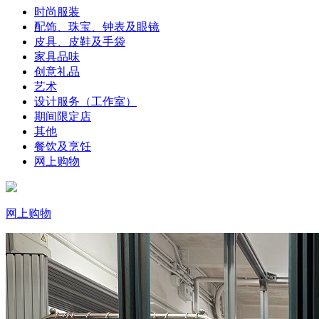
时尚服装
配饰、珠宝、钟表及眼镜
皮具、皮鞋及手袋
家具品味
创意礼品
艺术
设计服务（工作室）
期间限定店
其他
餐饮及烹饪
网上购物
网上购物