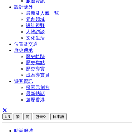
旅遊資訊
設計號外
最新及人氣一覧
元創領域
設計視野
人物訪談
文化生活
位置及交通
歷史傳承
歷史軌跡
歷史焦點
歷史導賞
成為導賞員
遊客資訊
探索元創方
最新熱話
遊歷香港
EN
繁
简
한국어
日本語
時尚服裝