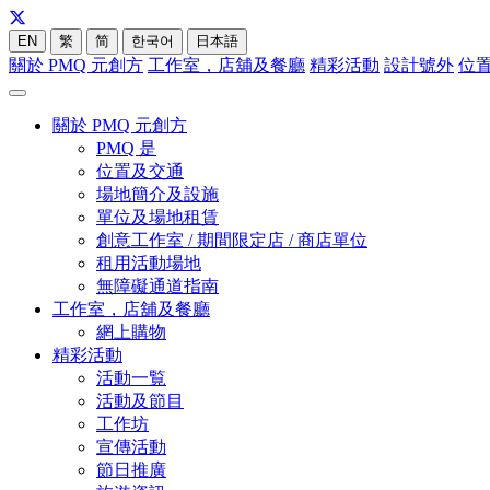
EN
繁
简
한국어
日本語
關於 PMQ 元創方
工作室，店舖及餐廳
精彩活動
設計號外
位
關於 PMQ 元創方
PMQ 是
位置及交通
場地簡介及設施
單位及場地租賃
創意工作室 / 期間限定店 / 商店單位
租用活動場地
無障礙通道指南
工作室，店舖及餐廳
網上購物
精彩活動
活動一覧
活動及節目
工作坊
宣傳活動
節日推廣