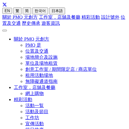
EN
繁
简
한국어
日本語
關於 PMQ 元創方
工作室，店舖及餐廳
精彩活動
設計號外
位
置及交通
歷史傳承
遊客資訊
關於 PMQ 元創方
PMQ 是
位置及交通
場地簡介及設施
單位及場地租賃
創意工作室 / 期間限定店 / 商店單位
租用活動場地
無障礙通道指南
工作室，店舖及餐廳
網上購物
精彩活動
活動一覧
活動及節目
工作坊
宣傳活動