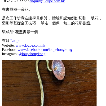
+852 2623 2272 /
enquiry@loupe.com.hk
在書頁種一朵花。
是次工作坊意在讓學員參與， 體驗和認知例如切割， 敲花，
塑形等基礎金工技巧， 帶走一個獨一無二的花形書籖。
製成品: 花型書籖一個
有關
Loupe
Website:
www.loupe.com.hk
Facebook
www.facebook.com/loupehongkong
Instagram:
@loupehongkong