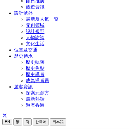
節日推廣
旅遊資訊
設計號外
最新及人氣一覧
元創領域
設計視野
人物訪談
文化生活
位置及交通
歷史傳承
歷史軌跡
歷史焦點
歷史導賞
成為導賞員
遊客資訊
探索元創方
最新熱話
遊歷香港
EN
繁
简
한국어
日本語