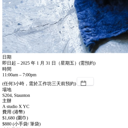
日期
即日起 – 2025 年 1 月 31 日（星期五）(需預約)
時間
11:00am – 7:00pm
(任何3小時，需於工作坊三天前預約)
場地
S204, Staunton
主辦
A studio X YC
費用 (港幣)
$1,680 (圍巾)
$880 (小手袋/ 筆袋)