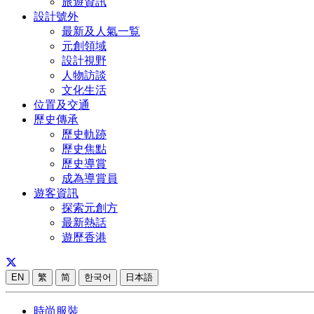
旅遊資訊
設計號外
最新及人氣一覧
元創領域
設計視野
人物訪談
文化生活
位置及交通
歷史傳承
歷史軌跡
歷史焦點
歷史導賞
成為導賞員
遊客資訊
探索元創方
最新熱話
遊歷香港
EN
繁
简
한국어
日本語
時尚服裝