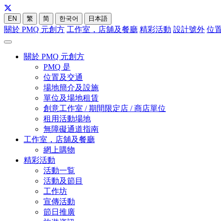
EN
繁
简
한국어
日本語
關於 PMQ 元創方
工作室，店舖及餐廳
精彩活動
設計號外
位
關於 PMQ 元創方
PMQ 是
位置及交通
場地簡介及設施
單位及場地租賃
創意工作室 / 期間限定店 / 商店單位
租用活動場地
無障礙通道指南
工作室，店舖及餐廳
網上購物
精彩活動
活動一覧
活動及節目
工作坊
宣傳活動
節日推廣