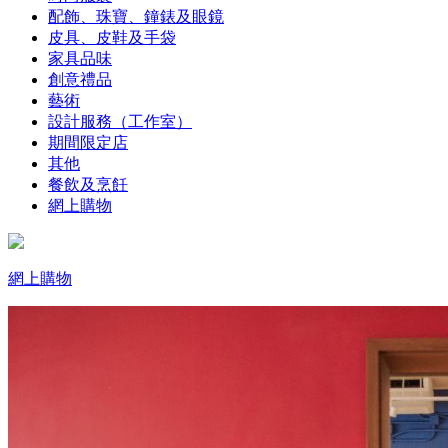
配飾、珠寶、鐘錶及眼鏡
皮具、皮鞋及手袋
家具品味
創意禮品
藝術
設計服務（工作室）
期間限定店
其他
餐飲及烹飪
網上購物
網上購物